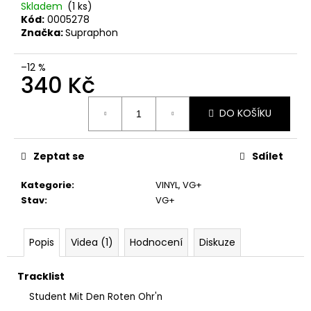
č
Skladem
(1 ks)
u
Kód:
0005278
j
Značka:
Supraphon
e
m
–12 %
e
340 Kč
Měrná
DO KOŠÍKU
cena:
PINK
FLOYD
–
THE
Zeptat se
Sdílet
PIPER
AT
Kategorie
:
VINYL
,
VG+
THE
Stav
:
VG+
GATES
OF
DAWN
CD
Popis
Videa (1)
Hodnocení
Diskuze
290
Kč
Tracklist
Student Mit Den Roten Ohr'n