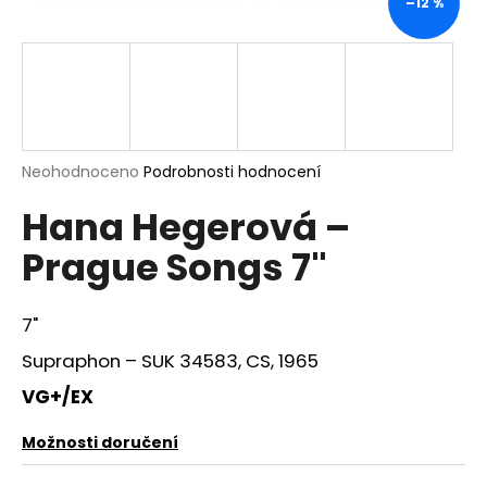
–12 %
a
j
í
t
?
Průměrné
Neohodnoceno
Podrobnosti hodnocení
hodnocení
Hana Hegerová –
produktu
je
HLEDAT
Prague Songs 7"
0,0
z
5
hvězdiček.
7"
D
Supraphon ‎– SUK 34583, CS, 1965
o
p
VG+/EX
o
r
Možnosti doručení
u