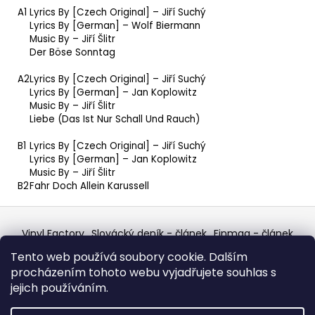
A1
Lyrics By [Czech Original] –
Jiří Suchý
Lyrics By [German] –
Wolf Biermann
Music By –
Jiří Šlitr
Der Böse Sonntag
A2
Lyrics By [Czech Original] –
Jiří Suchý
Lyrics By [German] –
Jan Koplowitz
Music By –
Jiří Šlitr
Liebe (Das Ist Nur Schall Und Rauch)
B1
Lyrics By [Czech Original] –
Jiří Suchý
Lyrics By [German] –
Jan Koplowitz
Music By –
Jiří Šlitr
B2
Fahr Doch Allein Karussell
Z
á
Vinyl Factory
Slovácký deník - článek
Finmag - článek
p
W Records Mixcloud
Eastalgia
YouTube Profile
Tento web používá soubory cookie. Dalším
Discogs Profile
Facebook
výběr z hroznů
a
procházením tohoto webu vyjadřujete souhlas s
Top prodejce mincí
Aukro
t
jejich používáním.
í