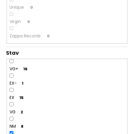
Unique
0
Virgin
0
Zappa Records
0
Stav
VG+
16
EX-
1
EX
15
VG
2
NM
8