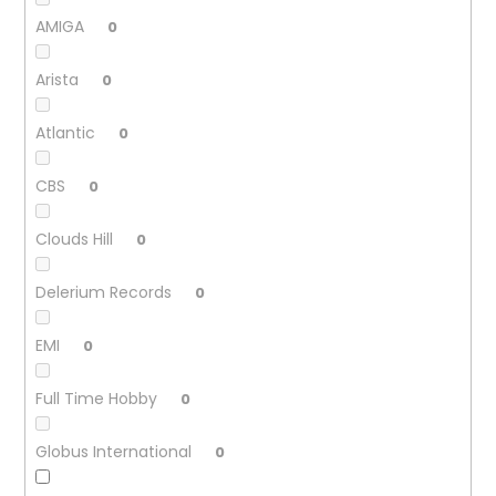
č
u
AMIGA
0
j
e
Arista
0
m
e
Atlantic
0
CBS
0
JETHRO
TULL
–
Clouds Hill
0
CATFISH
RISING
MC
Delerium Records
0
220
Kč
EMI
0
Full Time Hobby
0
Globus International
0