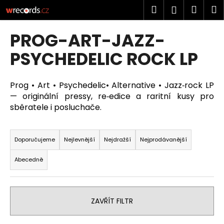
K
Přejít
Hledat
Náku
M
Přihlášen
na
o
obsah
Zpět
Zpět
košík
š
PROG-ART-JAZZ-
í
C
PSYCHEDELIC ROCK LP
k
o
p
Prog • Art • Psychedelic
• Alternative • Jazz‑rock LP
o
— originální pressy, re‑edice a raritní kusy pro
t
sběratele i posluchače.
ř
Ř
e
a
Doporučujeme
Nejlevnější
Nejdražší
Nejprodávanější
b
z
u
Abecedně
e
j
n
e
í
t
ZAVŘÍT FILTR
p
e
r
n