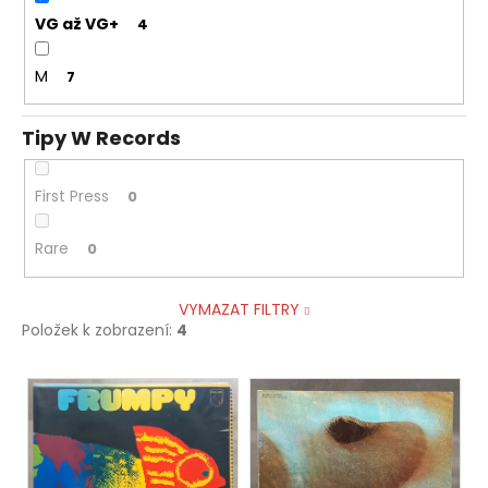
VG až VG+
4
M
7
Tipy W Records
First Press
0
Rare
0
VYMAZAT FILTRY
Položek k zobrazení:
4
V
ý
p
i