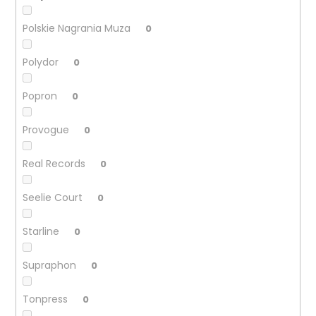
Polskie Nagrania Muza
0
Polydor
0
Popron
0
Provogue
0
Real Records
0
Seelie Court
0
Starline
0
Supraphon
0
Tonpress
0