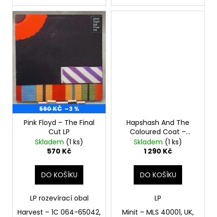
590 KČ
–3 %
Pink Floyd – The Final
Hapshash And The
Cut LP
Coloured Coat –
Featuring The Human
Skladem
(1 ks)
Skladem
(1 ks)
Host And The Heavy
570 Kč
1 290 Kč
Metal Kids LP
DO KOŠÍKU
DO KOŠÍKU
LP rozevírací obal
LP
Harvest – 1C 064-65042,
Minit ‎– MLS 40001, UK,