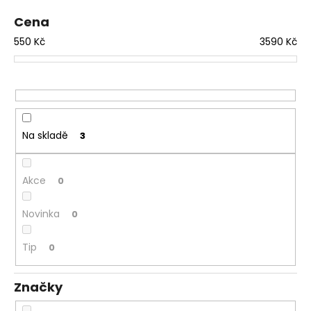
o
a
Cena
d
j
550
Kč
3590
Kč
u
í
k
t
t
?
ů
Na skladě
3
HLEDAT
Akce
0
Novinka
0
D
o
Tip
0
p
o
r
Značky
u