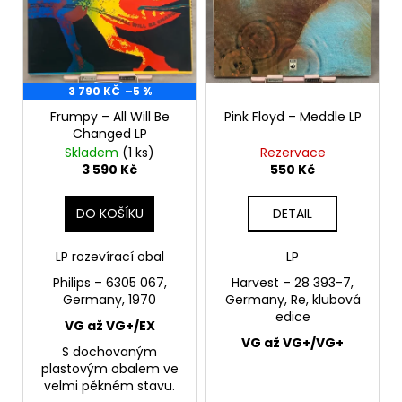
s
p
r
o
3 790 KČ
–5 %
d
Frumpy – All Will Be
Pink Floyd – Meddle LP
u
Changed LP
k
Skladem
(1 ks)
Rezervace
t
3 590 Kč
550 Kč
ů
DO KOŠÍKU
DETAIL
LP rozevírací obal
LP
Philips – 6305 067,
Harvest – 28 393-7,
Germany, 1970
Germany, Re, klubová
edice
VG až VG+/EX
VG až VG+/VG+
S dochovaným
plastovým obalem ve
velmi pěkném stavu.