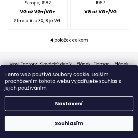
Europe, 1982
1967
VG až VG+/VG+
VG až VG+/VG
Strana A je EX, B je VG.
4
položek celkem
O
v
Z
l
á
á
Vinyl Factory
Slovácký deník - článek
Finmag - článek
d
p
W Records Mixcloud
Eastalgia
YouTube Profile
Tento web používá soubory cookie. Dalším
Discogs Profile
Facebook
a
výběr z hroznů
a
procházením tohoto webu vyjadřujete souhlas s
Top prodejce mincí
Aukro
c
t
jejich používáním.
í
í
p
Vytvořil Shoptet
r
Nastavení
v
Copyright 2026
W Records - osvědčený prodejce
k
bazarových LP, MC, CD, komiksů atd.
. Všechna práva
Souhlasím
y
vyhrazena.
v
ý