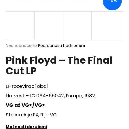
–3 %
a
j
í
t
?
Průměrné
Neohodnoceno
Podrobnosti hodnocení
hodnocení
Pink Floyd – The Final
produktu
je
HLEDAT
Cut LP
0,0
z
5
hvězdiček.
LP rozevírací obal
D
Harvest – 1C 064-65042, Europe, 1982
o
p
VG až VG+/VG+
o
Strana A je EX, B je VG.
r
u
Možnosti doručení