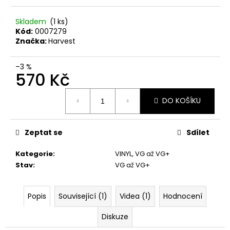
č
u
Skladem
(1 ks)
j
Kód:
0007279
e
Značka:
Harvest
m
e
–3 %
570 Kč
PINK
Měrná
FLOYD
DO KOŠÍKU
cena:
–
THE
PIPER
AT
Zeptat se
Sdílet
THE
GATES
Kategorie
:
VINYL
,
VG až VG+
OF
Stav
:
VG až VG+
DAWN
CD
290
Popis
Související (1)
Videa (1)
Hodnocení
Kč
Diskuze