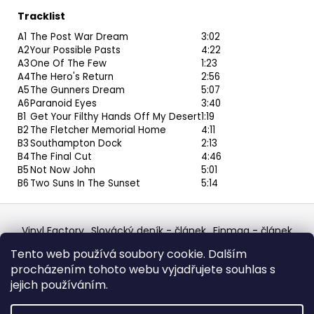
Tracklist
A1
The Post War Dream
3:02
A2
Your Possible Pasts
4:22
A3
One Of The Few
1:23
A4
The Hero's Return
2:56
A5
The Gunners Dream
5:07
A6
Paranoid Eyes
3:40
B1
Get Your Filthy Hands Off My Desert
1:19
B2
The Fletcher Memorial Home
4:11
B3
Southampton Dock
2:13
B4
The Final Cut
4:46
B5
Not Now John
5:01
B6
Two Suns In The Sunset
5:14
Z
á
Vinyl Factory
Slovácký deník - článek
Finmag - článek
p
W Records Mixcloud
Eastalgia
YouTube Profile
Tento web používá soubory cookie. Dalším
Discogs Profile
Facebook
výběr z hroznů
a
procházením tohoto webu vyjadřujete souhlas s
Top prodejce mincí
Aukro
t
jejich používáním.
í