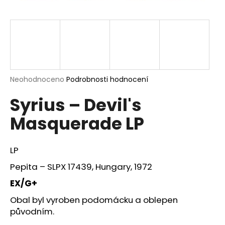
a
j
í
t
?
Průměrné
Neohodnoceno
Podrobnosti hodnocení
hodnocení
Syrius – Devil's
produktu
je
HLEDAT
Masquerade LP
0,0
z
5
hvězdiček.
LP
D
Pepita ‎– SLPX 17439, Hungary, 1972
o
p
EX/G+
o
Obal byl vyroben podomácku a oblepen
r
původním.
u