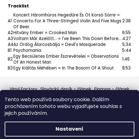
Tracklist
Koncert Háromhúros Hegedűre És Öt Korsó Sörre =
A1
Concerto For A Three-Stringed Violin And Five Mugs
2:38
Of Beer
A2
Hitvány Ember = Crooked Man
6:55
A3
Voltam Már Azelőtt… = I've Been This Down Before...
4:27
A4
Az Ördög Álarcosbálja = Devil's Masquerade
5:34
B1
Psychomania
5:44
Egy Becsületes Ember Észrevételei = Observations
B2
1:46
Of An Honest Man
B3
Egy Kiáltás Méhében = In The Bosom Of A Shout
8:53
Z
á
Vinyl Factory
Slovácký deník - článek
Finmag - článek
p
W Records Mixcloud
Eastalgia
YouTube Profile
Tento web používá soubory cookie. Dalším
Discogs Profile
Facebook
výběr z hroznů
a
procházením tohoto webu vyjadřujete souhlas s
Top prodejce mincí
Aukro
t
jejich používáním.
í
Vytvořil Shoptet
Nastavení
Copyright 2026
W Records - osvědčený prodejce