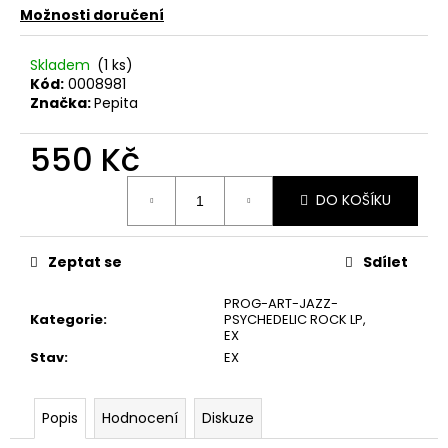
č
Možnosti doručení
u
j
Skladem
(1 ks)
e
Kód:
0008981
m
Značka:
Pepita
e
550 Kč
MARTIN
Měrná
KRATOCHVÍL
DO KOŠÍKU
cena:
&
JAZZ
Q
‎–
Zeptat se
Sdílet
HODOKVAS
(FEASTING)
PROG-ART-JAZZ-
LP
Kategorie
:
PSYCHEDELIC ROCK LP
,
390
EX
Kč
Stav
:
EX
Popis
Hodnocení
Diskuze