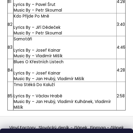
B1
4:28
Lyrics By –
Pavel Šrut
Music By –
Petr Skoumal
Kdo Přijde Po Mně
B2
3:40
Lyrics By –
Jiří Dědeček
Music By –
Petr Skoumal
Samotáři
B3
4:46
Lyrics By –
Josef Kainar
Music By –
Vladimír Mišík
Blues O Křestních Listech
B4
4:28
Lyrics By –
Josef Kainar
Music By –
Jan Hrubý
,
Vladimír Mišík
Tma Stéká Do Kaluží
B5
Lyrics By –
Václav Hrabě
2:58
Music By –
Jan Hrubý
,
Vladimír Kulhánek
,
Vladimír
Mišík
Z
á
Vinyl Factory
Slovácký deník - článek
Finmag - článek