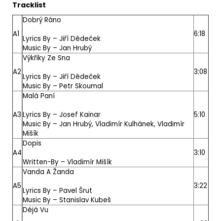
Tracklist
Dobrý Ráno
A1
6:18
Lyrics By –
Jiří Dědeček
Music By –
Jan Hrubý
Výkřiky Ze Sna
A2
3:08
Lyrics By –
Jiří Dědeček
Music By –
Petr Skoumal
Malá Paní
A3
Lyrics By –
Josef Kainar
5:10
Music By –
Jan Hrubý
,
Vladimír Kulhánek
,
Vladimír
Mišík
Dopis
A4
3:10
Written-By –
Vladimír Mišík
Vanda A Žanda
A5
3:22
Lyrics By –
Pavel Šrut
Music By –
Stanislav Kubeš
Déjà Vu