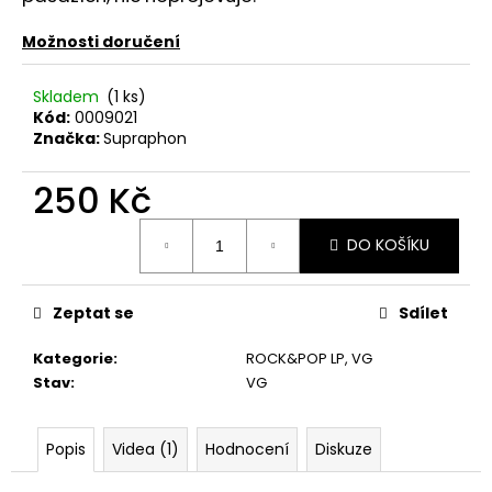
č
u
Možnosti doručení
j
e
m
Skladem
(1 ks)
Kód:
0009021
e
Značka:
Supraphon
250 Kč
THE
KILLERS
–
Měrná
SAWDUST
DO KOŠÍKU
cena:
2LP
790
Kč
Zeptat se
Sdílet
Kategorie
:
ROCK&POP LP
,
VG
Stav
:
VG
Popis
Videa (1)
Hodnocení
Diskuze