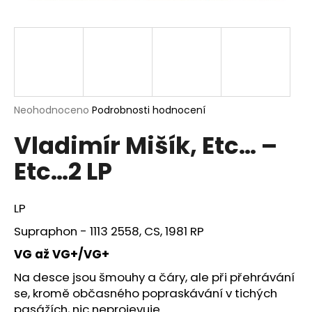
a
j
í
t
?
Průměrné
Neohodnoceno
Podrobnosti hodnocení
hodnocení
Vladimír Mišík, Etc… –
produktu
je
HLEDAT
Etc…2 LP
0,0
z
5
hvězdiček.
LP
D
Supraphon - 1113 2558, CS, 1981 RP
o
p
VG až VG+/VG+
o
Na desce jsou šmouhy a čáry, ale při přehrávání
r
se, kromě občasného popraskávání v tichých
u
pasážích, nic neprojevuje.