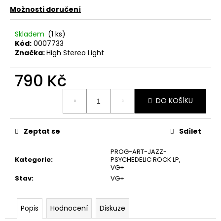
č
Možnosti doručení
u
j
e
Skladem
(1 ks)
m
Kód:
0007733
Značka:
High Stereo Light
e
790 Kč
JANA
KRATOCHVÍLOVÁ
Měrná
DO KOŠÍKU
–
cena:
JANA
KRATOCHVÍLOVÁ
LP
Zeptat se
Sdílet
450
Kč
PROG-ART-JAZZ-
Původně:
Kategorie
:
PSYCHEDELIC ROCK LP
,
490
VG+
Kč
Stav
:
VG+
Popis
Hodnocení
Diskuze