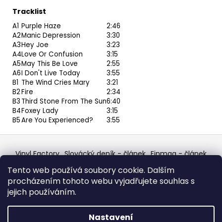
Tracklist
A1
Purple Haze
2:46
A2
Manic Depression
3:30
A3
Hey Joe
3:23
A4
Love Or Confusion
3:15
A5
May This Be Love
2:55
A6
I Don't Live Today
3:55
B1
The Wind Cries Mary
3:21
B2
Fire
2:34
B3
Third Stone From The Sun
6:40
B4
Foxey Lady
3:15
B5
Are You Experienced?
3:55
Z
á
Vinyl Factory
Slovácký deník - článek
Finmag - článek
p
W Records Mixcloud
Eastalgia
YouTube Profile
Tento web používá soubory cookie. Dalším
Discogs Profile
Facebook
výběr z hroznů
a
procházením tohoto webu vyjadřujete souhlas s
Top prodejce mincí
Aukro
t
jejich používáním.
í
Vytvořil Shoptet
Nastavení