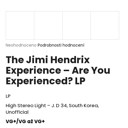
a
j
í
t
?
Průměrné
Neohodnoceno
Podrobnosti hodnocení
hodnocení
The Jimi Hendrix
produktu
je
HLEDAT
Experience – Are You
0,0
z
Experienced? LP
5
hvězdiček.
D
LP
o
p
High Stereo Light – J. D 34, South Korea,
o
Unofficial
r
VG+/VG až VG+
u