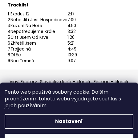
Tracklist
1
Exodus 12
2:17
2
Nebo Jití Jest Hospodinovo
7:00
3
Kázání Na Hoře
4:50
4
Nepotřebujeme Krále
3:32
5
Čist Jsem Od Krve
1:20
6
Zhřešil Jsem
5:21
7
Trojjediná
4:49
8
Otče
10:39
9
Noc Temná
9:07
Z
á
Vinyl Factory
Slovácký deník - článek
Finmag - článek
p
W Records Mixcloud
Eastalgia
YouTube Profile
Tento web používá soubory cookie. Dalším
Discogs Profile
Facebook
výběr z hroznů
a
procházením tohoto webu vyjadřujete souhlas s
Top prodejce mincí
Aukro
t
jejich používáním.
í
Vytvořil Shoptet
Nastavení
Copyright 2026
W Records - osvědčený prodejce
bazarových LP, MC, CD, komiksů atd.
. Všechna práva