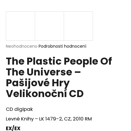
a
j
í
t
?
Průměrné
Neohodnoceno
Podrobnosti hodnocení
hodnocení
The Plastic People Of
produktu
je
HLEDAT
The Universe –
0,0
z
Pašijové Hry
5
hvězdiček.
Velikonoční CD
D
o
p
CD digipak
o
r
Levné Knihy – LK 1479-2, CZ, 2010 RM
u
EX/EX