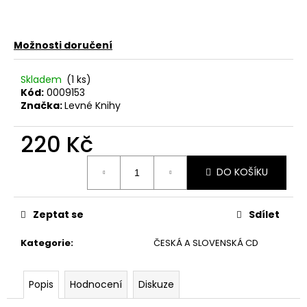
č
u
j
e
Možnosti doručení
m
e
Skladem
(1 ks)
Kód:
0009153
Značka:
Levné Knihy
U2
–
220 Kč
THE
JOSHUA
Měrná
TREE
DO KOŠÍKU
cena:
LP
1
290
Zeptat se
Sdílet
Kč
Kategorie
:
ČESKÁ A SLOVENSKÁ CD
Popis
Hodnocení
Diskuze