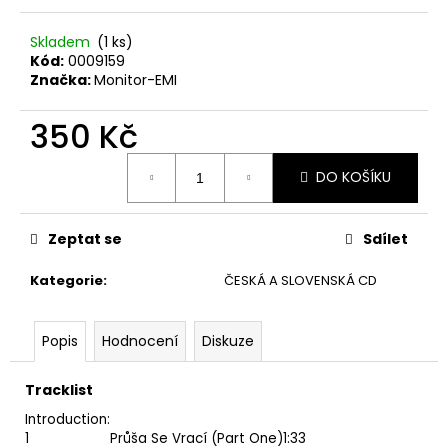
č
u
Skladem
(1 ks)
j
Kód:
0009159
e
Značka:
Monitor-EMI
m
e
350 Kč
Měrná
THE
DO KOŠÍKU
cena:
KILLERS
–
SAWDUST
2LP
Zeptat se
Sdílet
790
Kategorie
:
ČESKÁ A SLOVENSKÁ CD
Kč
Popis
Hodnocení
Diskuze
Tracklist
Introduction:
1
Průša Se Vrací (Part One)
1:33