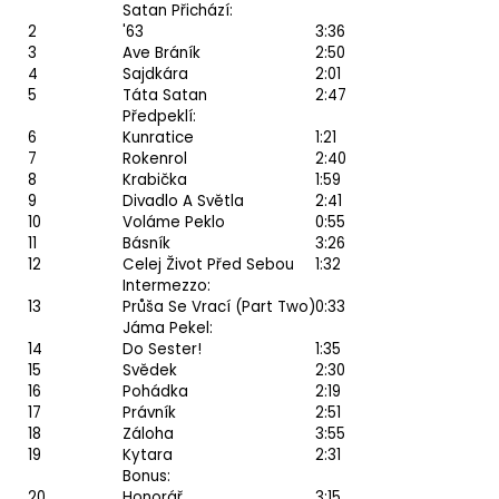
Satan Přichází:
2
'63
3:36
3
Ave Bráník
2:50
4
Sajdkára
2:01
5
Táta Satan
2:47
Předpeklí:
6
Kunratice
1:21
7
Rokenrol
2:40
8
Krabička
1:59
9
Divadlo A Světla
2:41
10
Voláme Peklo
0:55
11
Básník
3:26
12
Celej Život Před Sebou
1:32
Intermezzo:
13
Průša Se Vrací (Part Two)
0:33
Jáma Pekel:
14
Do Sester!
1:35
15
Svědek
2:30
16
Pohádka
2:19
17
Právník
2:51
18
Záloha
3:55
19
Kytara
2:31
Bonus:
20
Honorář
3:15