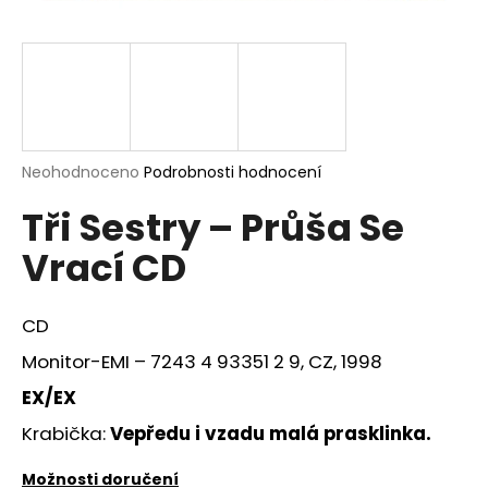
a
j
í
t
?
Průměrné
Neohodnoceno
Podrobnosti hodnocení
hodnocení
Tři Sestry – Průša Se
produktu
je
HLEDAT
Vrací CD
0,0
z
5
hvězdiček.
CD
D
Monitor-EMI – 7243 4 93351 2 9, CZ, 1998
o
p
EX/EX
o
Krabička:
Vepředu i vzadu malá prasklinka.
r
u
Možnosti doručení