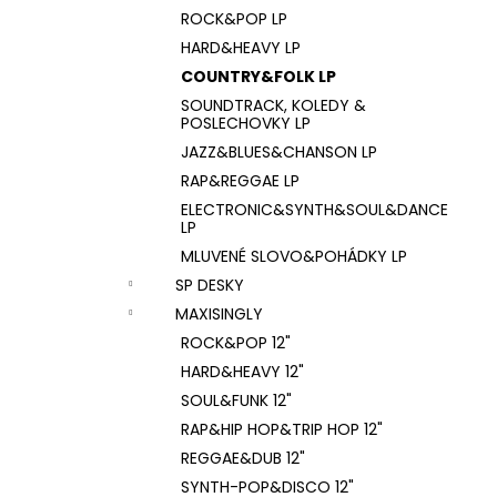
ROCK&POP LP
HARD&HEAVY LP
COUNTRY&FOLK LP
SOUNDTRACK, KOLEDY &
POSLECHOVKY LP
JAZZ&BLUES&CHANSON LP
RAP&REGGAE LP
ELECTRONIC&SYNTH&SOUL&DANCE
LP
MLUVENÉ SLOVO&POHÁDKY LP
SP DESKY
MAXISINGLY
ROCK&POP 12"
HARD&HEAVY 12"
SOUL&FUNK 12"
RAP&HIP HOP&TRIP HOP 12"
REGGAE&DUB 12"
SYNTH-POP&DISCO 12"