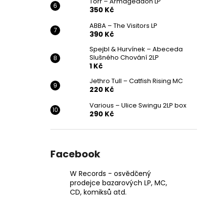
Törr – Armageddon LP
350 Kč
ABBA – The Visitors LP
390 Kč
Spejbl & Hurvínek – Abeceda
Slušného Chování 2LP
1 Kč
Jethro Tull – Catfish Rising MC
220 Kč
Various ‎– Ulice Swingu 2LP box
290 Kč
Facebook
W Records - osvědčený
prodejce bazarových LP, MC,
CD, komiksů atd.