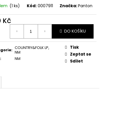
E PIPER AT THE GATES
adem
(1 ks)
Kód:
0007911
Značka:
Panton
0 Kč
ná
DO KOŠÍKU
:
Tisk
COUNTRY&FOLK LP
,
gorie
:
NM
Zeptat se
:
NM
Sdílet