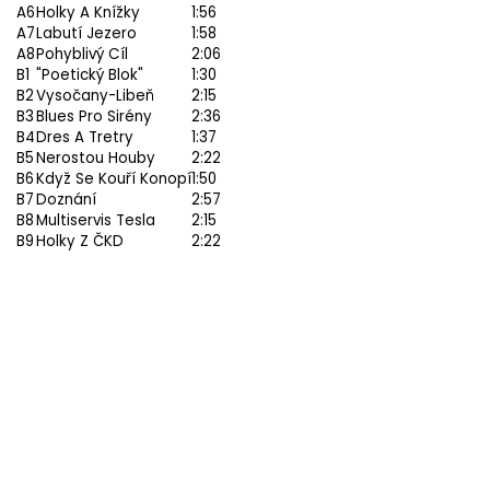
A6
Holky A Knížky
1:56
A7
Labutí Jezero
1:58
A8
Pohyblivý Cíl
2:06
B1
"Poetický Blok"
1:30
B2
Vysočany-Libeň
2:15
B3
Blues Pro Sirény
2:36
B4
Dres A Tretry
1:37
B5
Nerostou Houby
2:22
B6
Když Se Kouří Konopí
1:50
B7
Doznání
2:57
B8
Multiservis Tesla
2:15
B9
Holky Z ČKD
2:22