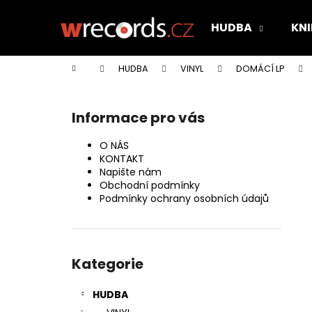
K
Přejít
na
o
HUDBA
KNI
obsah
Zpět
Zpět
š
do
do
í
Domů
HUDBA
VINYL
DOMÁCÍ LP
k
obchodu
obchodu
P
o
Informace pro vás
s
t
O NÁS
r
KONTAKT
Napište nám
a
Obchodní podmínky
n
Podmínky ochrany osobních údajů
n
í
Přeskočit
p
kategorie
Kategorie
a
n
HUDBA
e