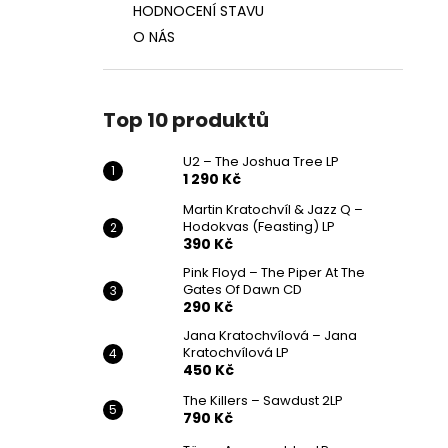
HODNOCENÍ STAVU
O NÁS
Top 10 produktů
U2 – The Joshua Tree LP
1 290 Kč
Martin Kratochvíl & Jazz Q ‎–
Hodokvas (Feasting) LP
390 Kč
Pink Floyd – The Piper At The
Gates Of Dawn CD
290 Kč
Jana Kratochvílová – Jana
Kratochvílová LP
450 Kč
The Killers – Sawdust 2LP
790 Kč