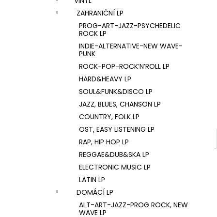
VINYL
U2 – THE JOSHUA TREE LP
l
ZAHRANIČNÍ LP
1 290 Kč
PROG-ART-JAZZ-PSYCHEDELIC
ROCK LP
INDIE-ALTERNATIVE-NEW WAVE-
PUNK
ROCK-POP-ROCK’N’ROLL LP
HARD&HEAVY LP
SOUL&FUNK&DISCO LP
JAZZ, BLUES, CHANSON LP
COUNTRY, FOLK LP
OST, EASY LISTENING LP
RAP, HIP HOP LP
REGGAE&DUB&SKA LP
ELECTRONIC MUSIC LP
LATIN LP
DOMÁCÍ LP
ALT-ART-JAZZ-PROG ROCK, NEW
WAVE LP