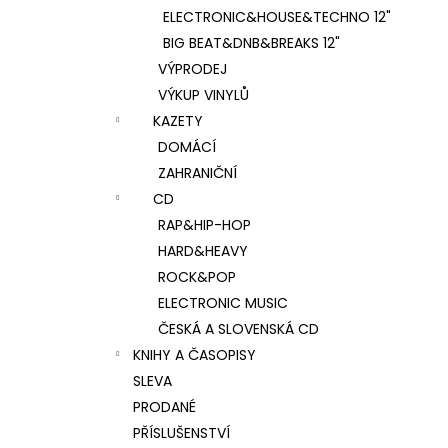
ELECTRONIC&HOUSE&TECHNO 12"
BIG BEAT&DNB&BREAKS 12"
VÝPRODEJ
VÝKUP VINYLŮ
KAZETY
DOMÁCÍ
ZAHRANIČNÍ
CD
RAP&HIP-HOP
HARD&HEAVY
ROCK&POP
ELECTRONIC MUSIC
ČESKÁ A SLOVENSKÁ CD
KNIHY A ČASOPISY
SLEVA
PRODANÉ
PŘÍSLUŠENSTVÍ