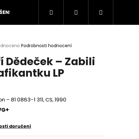
Hledat
Přihlášení
Nákupní
ŠENSTVÍ
HODNOCENÍ STAVU
O NÁS
ČLÁN
košík
rné
odnoceno
Podrobnosti hodnocení
cení
ří Dědeček – Zabili
ktu
afikantku LP
ček.
n – 81 0863-1 311, CS, 1990
VG+
Následující
sti doručení