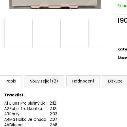
MARTIN KRATOCHVÍL & JAZZ Q ‎–
PINK FLOYD – TH
Skl
HODOKVAS (FEASTING) LP
OF DAWN CD
390 Kč
290 Kč
19
Měr
cena
Kate
Stav
Popis
Související (2)
Hodnocení
Diskuze
Tracklist
A1
Blues Pro Slušný Lidi
2:12
A2
Zabili Trafikantku
2:12
A3
Párty
2:33
A4
Má Holka Je Chudá
2:07
A5
Dilema
2:58