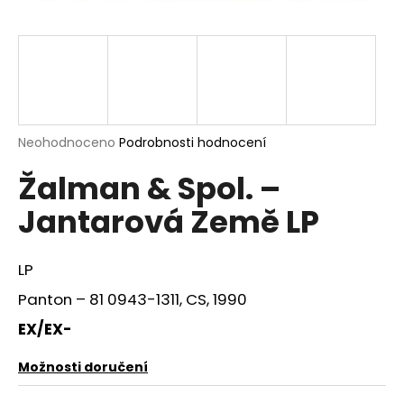
a
j
í
t
?
Průměrné
Neohodnoceno
Podrobnosti hodnocení
hodnocení
Žalman & Spol. –
produktu
je
HLEDAT
Jantarová Země LP
0,0
z
5
hvězdiček.
LP
D
Panton ‎– 81 0943-1311, CS, 1990
o
p
EX/EX-
o
r
Možnosti doručení
u