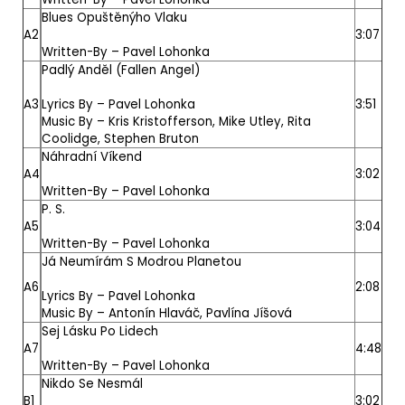
Blues Opuštěnýho Vlaku
A2
3:07
Written-By –
Pavel Lohonka
Padlý Anděl (Fallen Angel)
A3
Lyrics By –
Pavel Lohonka
3:51
Music By –
Kris Kristofferson
,
Mike Utley
,
Rita
Coolidge
,
Stephen Bruton
Náhradní Víkend
A4
3:02
Written-By –
Pavel Lohonka
P. S.
A5
3:04
Written-By –
Pavel Lohonka
Já Neumírám S Modrou Planetou
A6
2:08
Lyrics By –
Pavel Lohonka
Music By –
Antonín Hlaváč
,
Pavlína Jíšová
Sej Lásku Po Lidech
A7
4:48
Written-By –
Pavel Lohonka
Nikdo Se Nesmál
B1
3:02