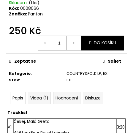
č
Skladem
(1 ks)
u
Kód:
0008066
j
Značka:
Panton
e
m
250 Kč
e
Měrná
DO KOŠÍKU
cena:
JANA
KRATOCHVÍLOVÁ
–
Zeptat se
Sdílet
JANA
KRATOCHVÍLOVÁ
Kategorie
:
COUNTRY&FOLK LP
,
EX
LP
Stav
:
EX
450
Kč
Původně:
Popis
Videa (1)
Hodnocení
Diskuze
490
Kč
Tracklist
Čekej, Malá Gréto
A1
3:20
Written-By –
Pavel Lohonka