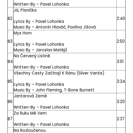
Written-By –
Pavel Lohonka
Já, Písnička
B2
2:40
Lyrics By –
Pavel Lohonka
Music By –
Antonín Hlaváč
,
Pavlína Jíšová
Mys Horn
B3
2:50
Lyrics By –
Pavel Lohonka
Music By –
Jaroslav Matějů
Na Červený Listině
B4
3:01
Written-By –
Pavel Lohonka
Všechny Cesty Začínají K Ránu (Silver Vantis)
B5
3:34
Lyrics By –
Pavel Lohonka
Music By –
John Fleming
,
T-Bone Burnett
Jantarová Země
B6
3:20
Written-By –
Pavel Lohonka
Za Ruku Mě Vem
B7
2:37
Written-By –
Pavel Lohonka
Na Rozloučenou