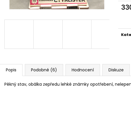
MARTIN KRATOCHVÍL & JAZZ Q ‎–
PINK FLOYD – TH
33
HODOKVAS (FEASTING) LP
OF DAWN CD
Měr
390 Kč
290 Kč
cena
Kate
Popis
Podobné (6)
Hodnocení
Diskuze
Pěkný stav, obálka zepředu lehké známky opotřebení, nelepený