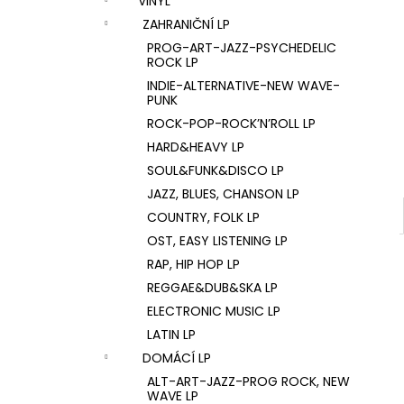
VINYL
U2 – THE JOSHUA TREE LP
l
ZAHRANIČNÍ LP
1 290 Kč
PROG-ART-JAZZ-PSYCHEDELIC
ROCK LP
INDIE-ALTERNATIVE-NEW WAVE-
PUNK
ROCK-POP-ROCK’N’ROLL LP
HARD&HEAVY LP
SOUL&FUNK&DISCO LP
JAZZ, BLUES, CHANSON LP
COUNTRY, FOLK LP
OST, EASY LISTENING LP
RAP, HIP HOP LP
REGGAE&DUB&SKA LP
ELECTRONIC MUSIC LP
LATIN LP
DOMÁCÍ LP
ALT-ART-JAZZ-PROG ROCK, NEW
WAVE LP