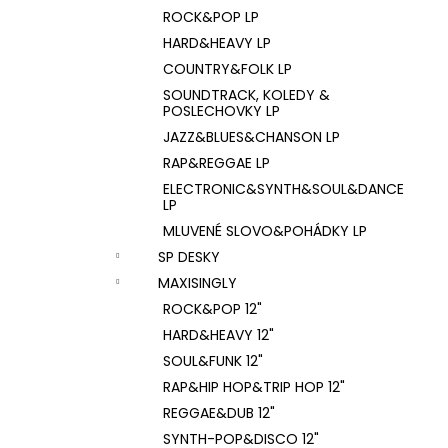
ROCK&POP LP
HARD&HEAVY LP
COUNTRY&FOLK LP
SOUNDTRACK, KOLEDY &
POSLECHOVKY LP
JAZZ&BLUES&CHANSON LP
RAP&REGGAE LP
ELECTRONIC&SYNTH&SOUL&DANCE
LP
MLUVENÉ SLOVO&POHÁDKY LP
SP DESKY
MAXISINGLY
ROCK&POP 12"
HARD&HEAVY 12"
SOUL&FUNK 12"
RAP&HIP HOP&TRIP HOP 12"
REGGAE&DUB 12"
SYNTH-POP&DISCO 12"