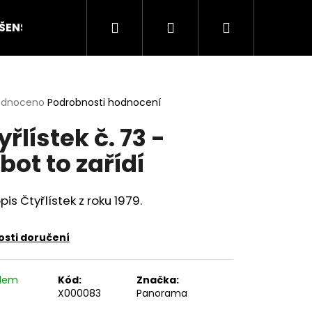
Hledat
Přihlášení
Nákupní
ŠENSTVÍ
HODNOCENÍ STAVU
O NÁS
ČLÁN
košík
rné
odnoceno
Podrobnosti hodnocení
cení
yřlístek č. 73 -
ktu
bot to zařídí
ček.
is Čtyřlístek z roku 1979.
sti doručení
Následující
adem
Kód:
Značka:
)
X000083
Panorama