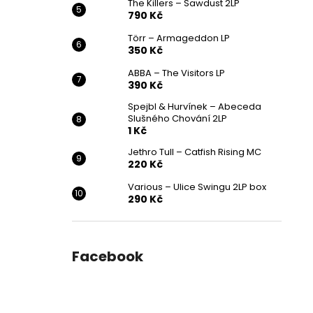
The Killers – Sawdust 2LP
790 Kč
Törr – Armageddon LP
350 Kč
ABBA – The Visitors LP
390 Kč
Spejbl & Hurvínek – Abeceda
Slušného Chování 2LP
1 Kč
Jethro Tull – Catfish Rising MC
220 Kč
Various ‎– Ulice Swingu 2LP box
290 Kč
Facebook