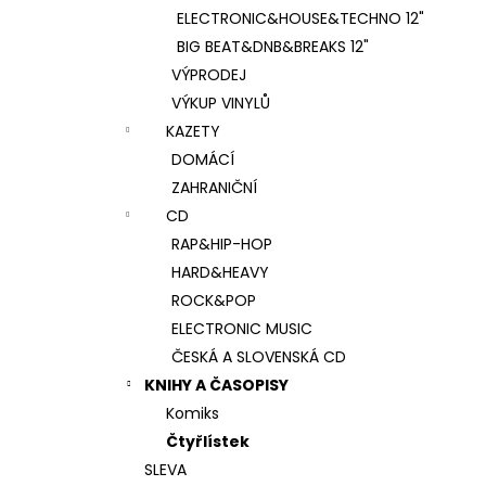
ELECTRONIC&HOUSE&TECHNO 12"
BIG BEAT&DNB&BREAKS 12"
VÝPRODEJ
VÝKUP VINYLŮ
KAZETY
DOMÁCÍ
ZAHRANIČNÍ
CD
RAP&HIP-HOP
HARD&HEAVY
ROCK&POP
ELECTRONIC MUSIC
ČESKÁ A SLOVENSKÁ CD
KNIHY A ČASOPISY
Komiks
Čtyřlístek
SLEVA