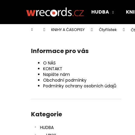
K
Přejít
na
o
HUDBA
KNI
obsah
Zpět
Zpět
š
do
do
í
Domů
KNIHY A ČASOPISY
Čtyřlístek
Čt
k
obchodu
obchodu
P
o
Informace pro vás
s
t
O NÁS
r
KONTAKT
Napište nám
a
Obchodní podmínky
n
Podmínky ochrany osobních údajů
n
í
Přeskočit
p
kategorie
Kategorie
a
n
HUDBA
e