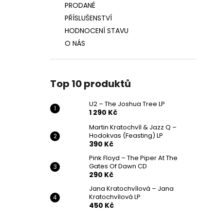
PRODANÉ
PŘÍSLUŠENSTVÍ
HODNOCENÍ STAVU
O NÁS
Top 10 produktů
U2 – The Joshua Tree LP
1 290 Kč
Martin Kratochvíl & Jazz Q ‎–
Hodokvas (Feasting) LP
390 Kč
Pink Floyd – The Piper At The
Gates Of Dawn CD
290 Kč
Jana Kratochvílová – Jana
Kratochvílová LP
450 Kč