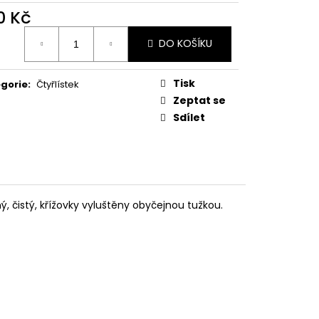
E PIPER AT THE GATES
0 Kč
ná
DO KOŠÍKU
:
Tisk
gorie
:
Čtyřlístek
Zeptat se
Sdílet
, čistý, křížovky vyluštěny obyčejnou tužkou.