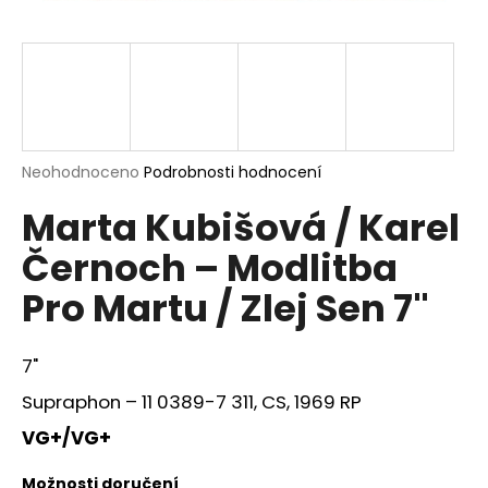
a
j
í
t
?
Průměrné
Neohodnoceno
Podrobnosti hodnocení
hodnocení
Marta Kubišová / Karel
produktu
je
HLEDAT
Černoch – Modlitba
0,0
z
Pro Martu / Zlej Sen 7"
5
hvězdiček.
D
7"
o
p
Supraphon ‎– 11 0389-7 311, CS, 1969 RP
o
VG+/VG+
r
u
Možnosti doručení