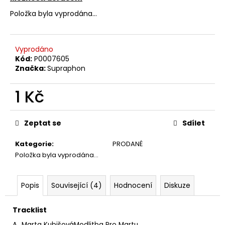
č
u
Položka byla vyprodána…
j
e
m
Vyprodáno
e
Kód:
P0007605
Značka:
Supraphon
JETHRO
1 Kč
TULL
–
Měrná
CATFISH
cena:
RISING
Zeptat se
Sdílet
MC
220
Kategorie
:
PRODANÉ
Kč
Položka byla vyprodána…
Popis
Související (4)
Hodnocení
Diskuze
Tracklist
A
Marta Kubišová
Modlitba Pro Martu