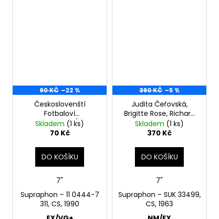
90 KČ
–22 %
390 KČ
–5 %
Českoslovenští
Judita Čeřovská,
Fotbaloví
Brigitte Rose, Richard
Reprezentanti / Sbor
Adam – Too Small
Skladem
(1 ks)
Skladem
(1 ks)
Fotbalových Novinářů
Tent 7"
70 Kč
370 Kč
– Víno, Pizza, Makarony
(Italia 90) / Svět Bude
DO KOŠÍKU
DO KOŠÍKU
Náš 7"
7"
7"
Supraphon – 11 0444-7
Supraphon – SUK 33499,
311, CS, 1990
CS, 1963
EX/VG+
NM/EX