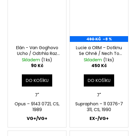
490 KČ
–8 %
Elán - Van Goghovo
Lucie a ORM – Dotknu
Ucho / Odtrhla Raz
Se Ohně / Nech To
Muche Krídlo 7"
Stát 7"
Skladem
(1 ks)
Skladem
(1 ks)
90 Kč
450 Kč
DO KOŠÍKU
DO KOŠÍKU
7"
7"
Opus – 9143 0721, CS,
Supraphon – 11 0376-7
1989
311, CS, 1990
VG+/VG+
EX-/VG+