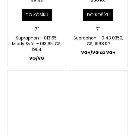
DO KOŠÍKU
DO KOŠÍKU
7"
7"
Supraphon ‎– 013165,
Supraphon – 0 43 0350,
Mladý Svět ‎– 013165, CS,
CS, 1968 RP
1964
VG+/VG až VG+
VG/VG