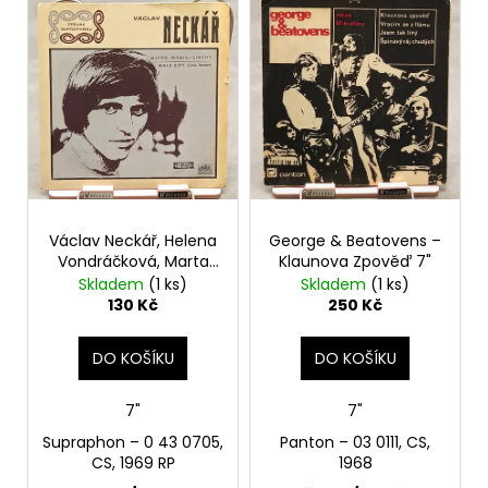
ý
d
a
p
u
j
i
k
í
s
t
t
p
ů
?
r
o
d
Václav Neckář, Helena
George & Beatovens –
u
HLEDAT
Vondráčková, Marta
Klaunova Zpověď 7"
k
Kubišová – Micro-
Skladem
(1 ks)
Skladem
(1 ks)
t
Magic-Circus / Malé
130 Kč
250 Kč
Šípy (Little Arrows) 7"
ů
D
DO KOŠÍKU
DO KOŠÍKU
o
p
7"
7"
o
r
Supraphon – 0 43 0705,
Panton ‎– 03 0111, CS,
CS, 1969 RP
1968
u