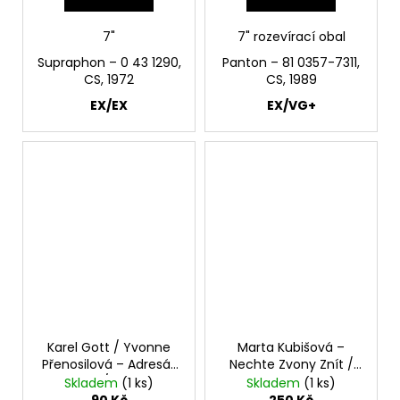
7"
7" rozevírací obal
Supraphon – 0 43 1290,
Panton – 81 0357-7311,
CS, 1972
CS, 1989
EX/EX
EX/VG+
Karel Gott / Yvonne
Marta Kubišová –
Přenosilová – Adresát
Nechte Zvony Znít /
Neznámý / Roň Slzy 7"
Na Co Tě Mám 7"
Skladem
(1 ks)
Skladem
(1 ks)
90 Kč
250 Kč