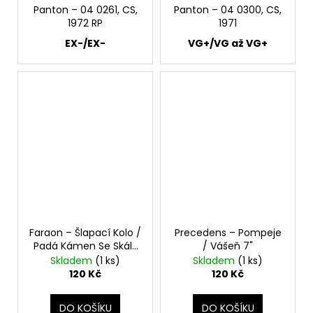
Panton – 04 0261, CS,
Panton – 04 0300, CS,
1972 RP
1971
EX-/EX-
VG+/VG až VG+
Faraon – Šlapací Kolo /
Precedens – Pompeje
Padá Kámen Se Skály
/ Vášeň 7"
7"
Skladem
(1 ks)
Skladem
(1 ks)
120 Kč
120 Kč
DO KOŠÍKU
DO KOŠÍKU