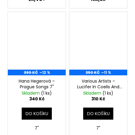
390 KČ
–12 %
350 KČ
–11 %
Hana Hegerová –
Various Artists –
Prague Songs 7"
Lucifer In Coelis And
Other Top Twists 7"
Skladem
(1 ks)
Skladem
(1 ks)
340 Kč
310 Kč
DO KOŠÍKU
DO KOŠÍKU
7"
7"