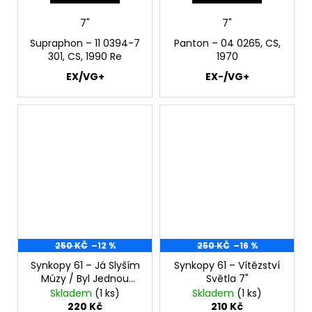
7"
7"
Supraphon ‎– 11 0394-7
Panton ‎– 04 0265, CS,
301, CS, 1990 Re
1970
EX/VG+
EX-/VG+
250 KČ
–12 %
250 KČ
–16 %
Synkopy 61 – Já Slyším
Synkopy 61 – Vítězství
Múzy / Byl Jednou
Světla 7"
Jeden Král 7"
Skladem
(1 ks)
Skladem
(1 ks)
220 Kč
210 Kč