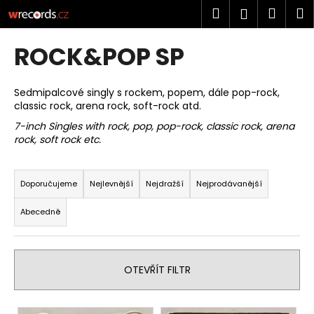
K
Přejít
Hledat
Náku
M
Přihlášen
na
o
obsah
Zpět
Zpět
košík
š
ROCK&POP SP
í
C
k
o
Sedmipalcové singly s rockem, popem, dále pop-rock,
classic rock, arena rock, soft-rock atd.
p
7-inch Singles with rock, pop, pop-rock, classic rock, arena
o
rock, soft rock etc.
t
Ř
ř
a
e
Doporučujeme
Nejlevnější
Nejdražší
Nejprodávanější
z
b
Abecedně
e
u
n
j
í
e
OTEVŘÍT FILTR
p
t
r
e
V
o
n