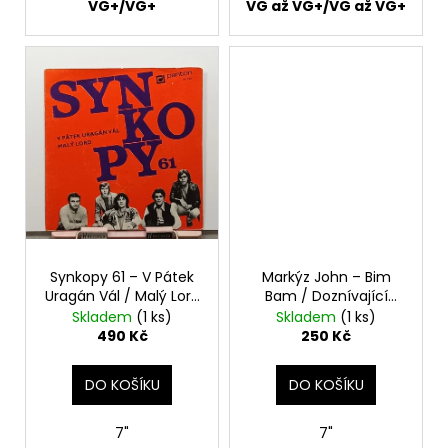
č
VG+/VG+
VG až VG+/VG až VG+
u
j
e
m
e
PINK
FLOYD
–
THE
PIPER
AT
THE
Synkopy 61 – V Pátek
Markýz John – Bim
GATES
Uragán Vál / Malý Lord
Bam / Doznívající
OF
7"
Smích 7"
Skladem
(1 ks)
Skladem
(1 ks)
DAWN
490 Kč
250 Kč
CD
290
Kč
DO KOŠÍKU
DO KOŠÍKU
7"
7"