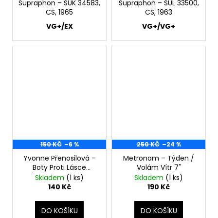
Supraphon ‎– SUK 34583,
Supraphon ‎– SUL 33500,
CS, 1965
CS, 1963
VG+/EX
VG+/VG+
150 KČ
–6 %
250 KČ
–24 %
Yvonne Přenosilová ‎–
Metronom – Týden /
Boty Proti Lásce
Volám Vítr 7"
(These Boots Are
Skladem
(1 ks)
Skladem
(1 ks)
Made For Walking) /
140 Kč
190 Kč
Roň Slzy (I'm Sorry) 7"
DO KOŠÍKU
DO KOŠÍKU