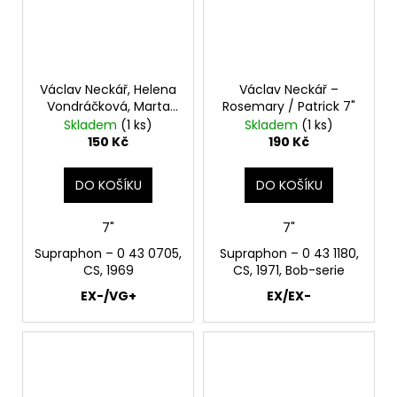
Václav Neckář, Helena
Václav Neckář –
Vondráčková, Marta
Rosemary / Patrick 7"
Kubišová – Micro-
Skladem
(1 ks)
Skladem
(1 ks)
Magic-Circus / Malé
150 Kč
190 Kč
Šípy (Little Arrows) 7"
DO KOŠÍKU
DO KOŠÍKU
7"
7"
Supraphon – 0 43 0705,
Supraphon ‎– 0 43 1180,
CS, 1969
CS, 1971, Bob-serie
EX-/VG+
EX/EX-