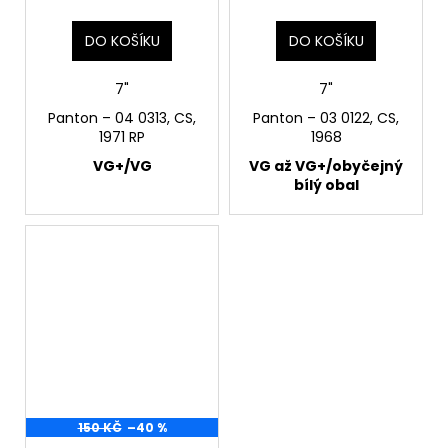
DO KOŠÍKU
DO KOŠÍKU
7"
7"
Panton – 04 0313, CS,
Panton ‎– 03 0122, CS,
1971 RP
1968
VG+/VG
VG až VG+/obyčejný
bílý obal
150 KČ
–40 %