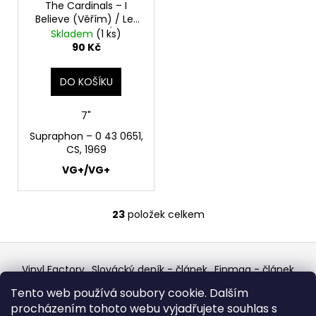
The Cardinals – I
Believe (Věřím) / Let
There Be Love (Ať Je
Skladem
(1 ks)
Tu Láska) 7"
90 Kč
DO KOŠÍKU
7"
Supraphon – 0 43 0651,
CS, 1969
VG+/VG+
23
položek celkem
O
v
Z
l
á
á
Vinyl Factory
Slovácký deník - článek
Finmag - článek
d
p
W Records Mixcloud
Eastalgia
YouTube Profile
Tento web používá soubory cookie. Dalším
Discogs Profile
Facebook
a
výběr z hroznů
a
procházením tohoto webu vyjadřujete souhlas s
Top prodejce mincí
Aukro
c