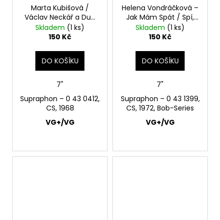
Marta Kubišová /
Helena Vondráčková –
Václav Neckář a Duo
Jak Mám Spát / Spí,
Irena A Olga – Já
Všecko Spí 7"
Skladem
(1 ks)
Skladem
(1 ks)
Cestu K Tobě Najdu Si
150 Kč
150 Kč
/ Hej, Dívko Zlá 7"
DO KOŠÍKU
DO KOŠÍKU
7"
7"
Supraphon – 0 43 0412,
Supraphon – 0 43 1399,
CS, 1968
CS, 1972, Bob-Series
VG+/VG
VG+/VG