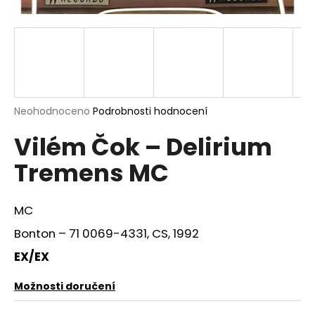
a
j
í
t
?
Průměrné
Neohodnoceno
Podrobnosti hodnocení
hodnocení
Vilém Čok ‎– Delirium
produktu
je
HLEDAT
Tremens MC
0,0
z
5
hvězdiček.
MC
D
Bonton – 71 0069-4331, CS, 1992
o
p
EX/EX
o
r
Možnosti doručení
u