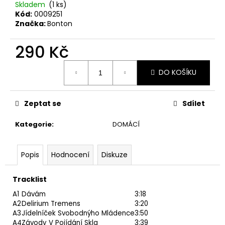
č
Skladem
(1 ks)
u
Kód:
0009251
j
Značka:
Bonton
e
m
290 Kč
e
Měrná
DO KOŠÍKU
cena:
SPEJBL
&
HURVÍNEK
Zeptat se
Sdílet
–
ABECEDA
Kategorie
:
DOMÁCÍ
SLUŠNÉHO
CHOVÁNÍ
2LP
Popis
Hodnocení
Diskuze
1
Kč
Tracklist
A1
Dávám
3:18
A2
Delirium Tremens
3:20
A3
Jídelníček Svobodnýho Mládence
3:50
A4
Závody V Pojídání Skla
3:39