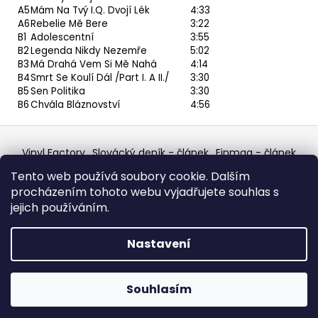
A5
Mám Na Tvý I.Q. Dvojí Lék
4:33
A6
Rebelie Mě Bere
3:22
B1
Adolescentní
3:55
B2
Legenda Nikdy Nezemře
5:02
B3
Má Drahá Vem Si Mě Nahá
4:14
B4
Smrt Se Koulí Dál /Part I. A II./
3:30
B5
Sen Politika
3:30
B6
Chvála Bláznovství
4:56
Z
á
Vinyl Factory
Slovácký deník - článek
Finmag - článek
p
W Records Mixcloud
Eastalgia
YouTube Profile
Tento web používá soubory cookie. Dalším
Discogs Profile
Facebook
výběr z hroznů
a
procházením tohoto webu vyjadřujete souhlas s
Top prodejce mincí
Aukro
t
jejich používáním.
í
Vytvořil Shoptet
Nastavení
Copyright 2026
W Records - osvědčený prodejce
bazarových LP, MC, CD, komiksů atd.
. Všechna práva
Souhlasím
vyhrazena.