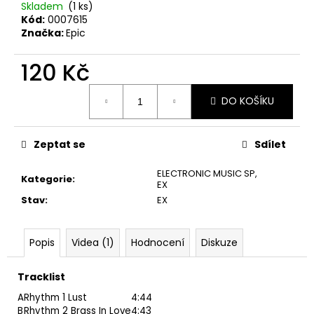
č
Skladem
(1 ks)
u
Kód:
0007615
j
Značka:
Epic
e
m
120 Kč
e
Měrná
DO KOŠÍKU
cena:
THE
KILLERS
–
Zeptat se
Sdílet
SAWDUST
2LP
ELECTRONIC MUSIC SP
,
Kategorie
:
EX
790
Kč
Stav
:
EX
Popis
Videa (1)
Hodnocení
Diskuze
Tracklist
A
Rhythm 1 Lust
4:44
B
Rhythm 2 Brass In Love
4:43