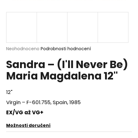
a
j
í
t
?
Průměrné
Neohodnoceno
Podrobnosti hodnocení
hodnocení
Sandra – (I'll Never Be)
produktu
je
HLEDAT
Maria Magdalena 12"
0,0
z
5
hvězdiček.
12"
D
Virgin – F-601.755, Spain, 1985
o
p
EX/VG až VG+
o
r
Možnosti doručení
u