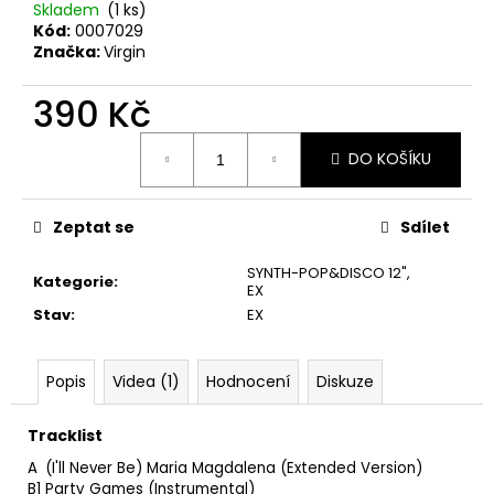
č
Skladem
(1 ks)
u
Kód:
0007029
j
Značka:
Virgin
e
m
390 Kč
e
Měrná
DO KOŠÍKU
cena:
THE
KILLERS
–
Zeptat se
Sdílet
SAWDUST
2LP
SYNTH-POP&DISCO 12"
,
Kategorie
:
EX
790
Kč
Stav
:
EX
Popis
Videa (1)
Hodnocení
Diskuze
Tracklist
A
(I'll Never Be) Maria Magdalena (Extended Version)
B1
Party Games (Instrumental)