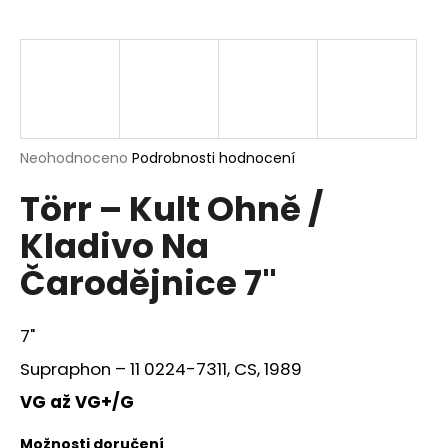
a
j
í
t
?
Průměrné
Neohodnoceno
Podrobnosti hodnocení
hodnocení
Törr – Kult Ohně /
produktu
je
HLEDAT
Kladivo Na
0,0
z
Čarodějnice 7"
5
hvězdiček.
D
7"
o
p
Supraphon ‎– 11 0224-7311, CS, 1989
o
VG až VG+/G
r
u
Možnosti doručení