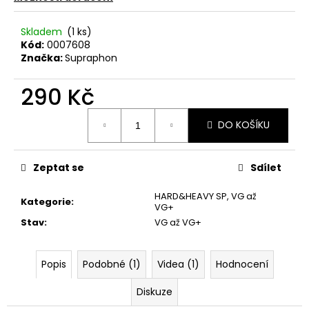
č
u
j
Skladem
(1 ks)
Kód:
0007608
e
Značka:
Supraphon
m
e
290 Kč
Měrná
JANA
DO KOŠÍKU
cena:
KRATOCHVÍLOVÁ
–
JANA
KRATOCHVÍLOVÁ
Zeptat se
Sdílet
LP
450
HARD&HEAVY SP
,
VG až
Kategorie
:
Kč
VG+
Původně:
Stav
:
VG až VG+
490
Kč
Popis
Podobné (1)
Videa (1)
Hodnocení
Diskuze