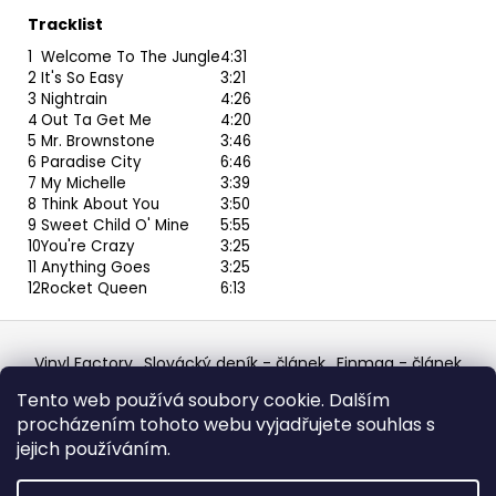
Tracklist
1
Welcome To The Jungle
4:31
2
It's So Easy
3:21
3
Nightrain
4:26
4
Out Ta Get Me
4:20
5
Mr. Brownstone
3:46
6
Paradise City
6:46
7
My Michelle
3:39
8
Think About You
3:50
9
Sweet Child O' Mine
5:55
10
You're Crazy
3:25
11
Anything Goes
3:25
12
Rocket Queen
6:13
Z
á
Vinyl Factory
Slovácký deník - článek
Finmag - článek
p
W Records Mixcloud
Eastalgia
YouTube Profile
Tento web používá soubory cookie. Dalším
Discogs Profile
Facebook
výběr z hroznů
a
procházením tohoto webu vyjadřujete souhlas s
Top prodejce mincí
Aukro
t
jejich používáním.
í