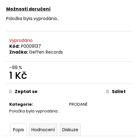
č
u
Možnosti doručení
j
Položka byla vyprodána…
e
m
e
Vyprodáno
Kód:
P0009137
Značka:
Geffen Records
JETHRO
TULL
–
–99 %
CATFISH
1 Kč
RISING
MC
Měrná
220
cena:
Zeptat se
Sdílet
Kč
Kategorie
:
PRODANÉ
Položka byla vyprodána…
Popis
Hodnocení
Diskuze