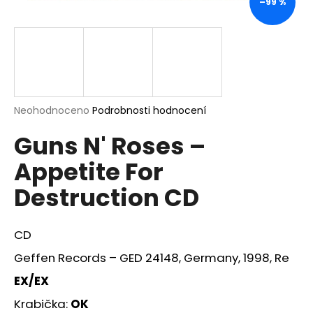
–99 %
a
j
í
t
?
Průměrné
Neohodnoceno
Podrobnosti hodnocení
hodnocení
Guns N' Roses –
produktu
je
HLEDAT
Appetite For
0,0
z
Destruction CD
5
hvězdiček.
D
CD
o
p
Geffen Records – GED 24148, Germany, 1998, Re
o
EX/EX
r
u
Krabička:
OK