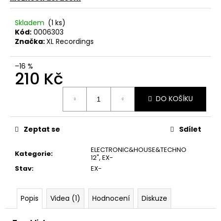
č
u
j
Skladem
(1 ks)
Kód:
0006303
e
Značka:
XL Recordings
m
e
–16 %
210 Kč
MARTIN
Měrná
KRATOCHVÍL
DO KOŠÍKU
cena:
&
JAZZ
Q
‎–
Zeptat se
Sdílet
HODOKVAS
(FEASTING)
ELECTRONIC&HOUSE&TECHNO
LP
Kategorie
:
12"
,
EX-
390
Stav
:
EX-
Kč
Popis
Videa (1)
Hodnocení
Diskuze