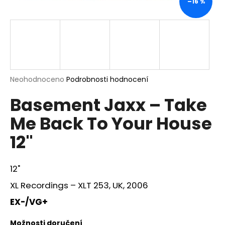
–16 %
a
j
í
t
?
Průměrné
Neohodnoceno
Podrobnosti hodnocení
hodnocení
Basement Jaxx – Take
produktu
je
HLEDAT
Me Back To Your House
0,0
z
12"
5
hvězdiček.
D
12"
o
p
XL Recordings – XLT 253, UK, 2006
o
EX-/VG+
r
u
Možnosti doručení