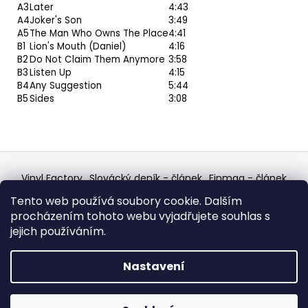
A3
Later
4:43
A4
Joker's Son
3:49
A5
The Man Who Owns The Place
4:41
B1
Lion's Mouth (Daniel)
4:16
B2
Do Not Claim Them Anymore
3:58
B3
Listen Up
4:15
B4
Any Suggestion
5:44
B5
Sides
3:08
Z
á
Vinyl Factory
Slovácký deník - článek
Finmag - článek
p
W Records Mixcloud
Eastalgia
YouTube Profile
Tento web používá soubory cookie. Dalším
Discogs Profile
Facebook
výběr z hroznů
a
procházením tohoto webu vyjadřujete souhlas s
Top prodejce mincí
Aukro
t
jejich používáním.
í
Vytvořil Shoptet
Nastavení
Copyright 2026
W Records - osvědčený prodejce
bazarových LP, MC, CD, komiksů atd.
. Všechna práva