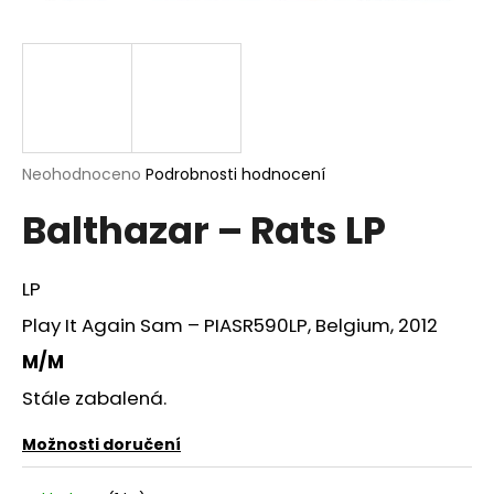
a
j
í
t
?
Průměrné
Neohodnoceno
Podrobnosti hodnocení
hodnocení
Balthazar – Rats LP
produktu
je
HLEDAT
0,0
z
LP
5
hvězdiček.
Play It Again Sam – PIASR590LP, Belgium, 2012
D
M/M
o
Stále zabalená.
p
o
Možnosti doručení
r
u