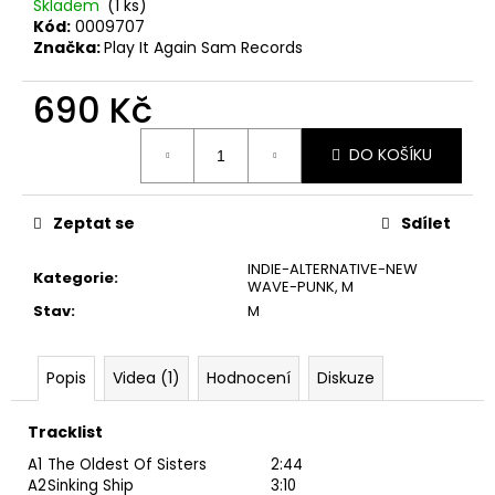
č
Skladem
(1 ks)
u
Kód:
0009707
Značka:
Play It Again Sam Records
j
e
690 Kč
m
e
Měrná
DO KOŠÍKU
cena:
PINK
FLOYD
Zeptat se
Sdílet
–
THE
PIPER
INDIE-ALTERNATIVE-NEW
Kategorie
:
AT
WAVE-PUNK
,
M
THE
Stav
:
M
GATES
OF
DAWN
CD
Popis
Videa (1)
Hodnocení
Diskuze
290
Kč
Tracklist
A1
The Oldest Of Sisters
2:44
A2
Sinking Ship
3:10