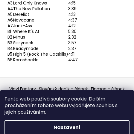
A3
Lord Only Knows
4:15
A4
The New Pollution
3:39
A5
Derelict
4:13
A6
Novacane
4:37
A7
Jack-Ass
4:12
B1
Where It's At
5:30
B2
Minus
2:32
B3
Sissyneck
3:57
B4
Readymade
2:37
B5
High 5 (Rock The Catskills)
4:11
B6
Ramshackle
4:47
Z
á
Vinyl Factory
Slovácký deník - článek
Finmag - článek
p
W Records Mixcloud
Eastalgia
YouTube Profile
Tento web používá soubory cookie. Dalším
Discogs Profile
Facebook
výběr z hroznů
a
procházením tohoto webu vyjadřujete souhlas s
Top prodejce mincí
Aukro
t
jejich používáním.
í
Vytvořil Shoptet
Nastavení