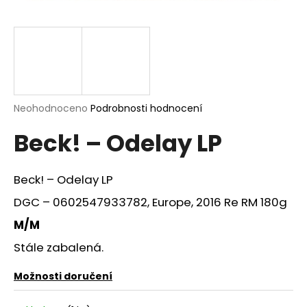
a
j
í
t
?
Průměrné
Neohodnoceno
Podrobnosti hodnocení
hodnocení
Beck! – Odelay LP
produktu
je
HLEDAT
0,0
z
Beck! – Odelay LP
5
hvězdiček.
DGC – 0602547933782, Europe, 2016 Re RM 180g
D
M/M
o
Stále zabalená.
p
o
Možnosti doručení
r
u