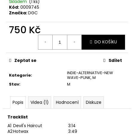
č
Skladem
(1 ks)
u
Kód:
0009745
Značka:
DGC
j
e
750 Kč
m
e
Měrná
DO KOŠÍKU
cena:
PINK
FLOYD
Zeptat se
Sdílet
–
THE
PIPER
INDIE-ALTERNATIVE-NEW
Kategorie
:
AT
WAVE-PUNK
,
M
THE
Stav
:
M
GATES
OF
DAWN
CD
Popis
Videa (1)
Hodnocení
Diskuze
290
Kč
Tracklist
A1
Devil's Haircut
3:14
A2
Hotwax
3:49