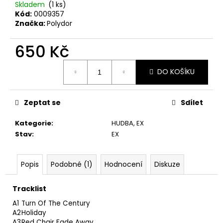
č
Skladem
(1 ks)
u
Kód:
0009357
j
Značka:
Polydor
e
m
650 Kč
e
Měrná
DO KOŠÍKU
cena:
U2
–
THE
Zeptat se
Sdílet
JOSHUA
TREE
Kategorie
:
HUDBA
,
EX
LP
Stav
:
EX
1
290
Kč
Popis
Podobné (1)
Hodnocení
Diskuze
Tracklist
A1
Turn Of The Century
A2
Holiday
A3
Red Chair Fade Away