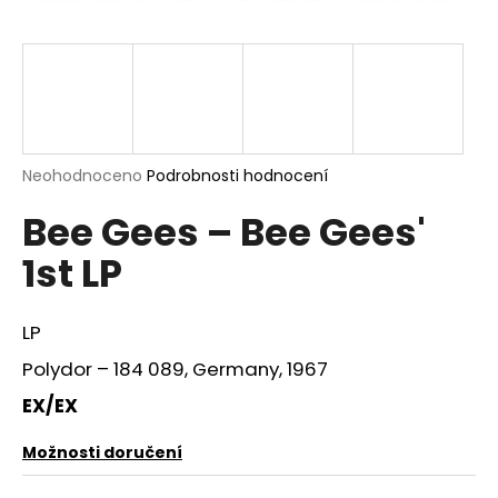
a
j
í
t
?
Průměrné
Neohodnoceno
Podrobnosti hodnocení
hodnocení
Bee Gees – Bee Gees'
produktu
je
HLEDAT
1st LP
0,0
z
5
hvězdiček.
LP
D
Polydor – 184 089, Germany, 1967
o
p
EX/EX
o
r
Možnosti doručení
u