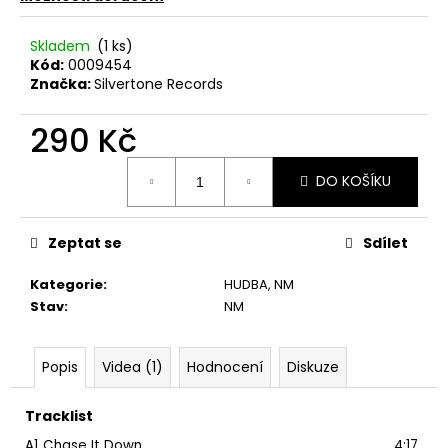
č
u
j
Skladem
(1 ks)
Kód:
0009454
e
Značka:
Silvertone Records
m
e
290 Kč
Měrná
ABBA
DO KOŠÍKU
cena:
–
THE
VISITORS
LP
Zeptat se
Sdílet
390
Kč
Kategorie
:
HUDBA
,
NM
Stav
:
NM
Popis
Videa (1)
Hodnocení
Diskuze
Tracklist
A1
Chase It Down
4:17