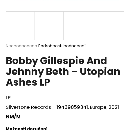
a
j
í
t
?
Průměrné
Neohodnoceno
Podrobnosti hodnocení
hodnocení
Bobby Gillespie And
produktu
je
HLEDAT
Jehnny Beth – Utopian
0,0
z
Ashes LP
5
hvězdiček.
D
LP
o
p
Silvertone Records – 19439859341, Europe, 2021
o
NM/M
r
u
Možnosti doručení