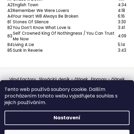
A2
English Town
4:34
A3
Remember We Were Lovers
4:18
A4
Your Heart Will Always Be Broken
6:16
B1
Stones Of Silence
3:30
B2
You Don’t Know What Love Is
3:41
Self Crowned King Of Nothingness / You Can Trust
B3
4:09
Me Now
B4
Living A Lie
5:14
B5
Sunk In Reverie
3:43
Z
á
Vinyl Factory
Slovácký deník - článek
Finmag - článek
p
W Records Mixcloud
Eastalgia
YouTube Profile
Tento web používá soubory cookie. Dalším
Discogs Profile
Facebook
výběr z hroznů
a
procházením tohoto webu vyjadřujete souhlas s
Top prodejce mincí
Aukro
t
jejich používáním.
í
Vytvořil Shoptet
Nastavení
Copyright 2026
W Records - osvědčený prodejce
bazarových LP, MC, CD, komiksů atd.
. Všechna práva