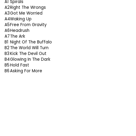
A1
Spirals
A2
Right The Wrongs
A3
Got Me Worried
A4
Waking Up
A5
Free From Gravity
A6
Headrush
A7
The Ark
B1
Night Of The Buffalo
B2
The World Will Turn
B3
Kick The Devil Out
B4
Glowing In The Dark
B5
Hold Fast
B6
Asking For More