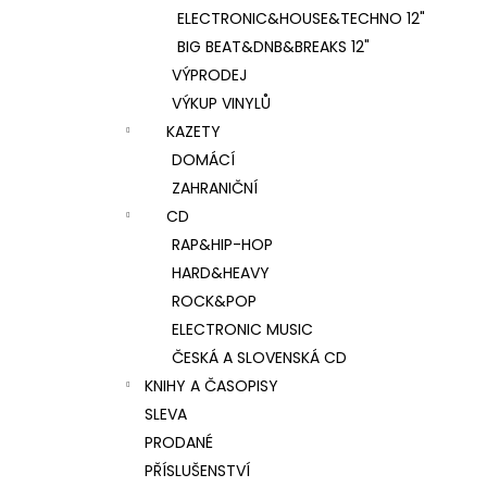
ELECTRONIC&HOUSE&TECHNO 12"
BIG BEAT&DNB&BREAKS 12"
VÝPRODEJ
VÝKUP VINYLŮ
KAZETY
DOMÁCÍ
ZAHRANIČNÍ
CD
RAP&HIP-HOP
HARD&HEAVY
ROCK&POP
ELECTRONIC MUSIC
ČESKÁ A SLOVENSKÁ CD
KNIHY A ČASOPISY
SLEVA
PRODANÉ
PŘÍSLUŠENSTVÍ