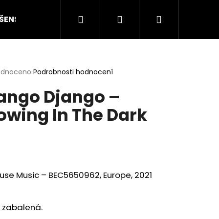
Hledat
Přihlášení
Nákupní
ŠENSTVÍ
HODNOCENÍ STAVU
O NÁS
ČLÁN
košík
rné
odnoceno
Podrobnosti hodnocení
cení
ango Django –
ktu
owing In The Dark
ček.
use Music – BEC5650962, Europe, 2021
Následující
 zabalená.