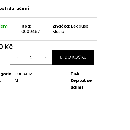
E PIPER AT THE GATES
sti doručení
adem
Kód:
Značka:
Because
)
0009467
Music
0 Kč
ná
DO KOŠÍKU
:
Tisk
gorie
:
HUDBA
,
M
:
M
Zeptat se
Sdílet