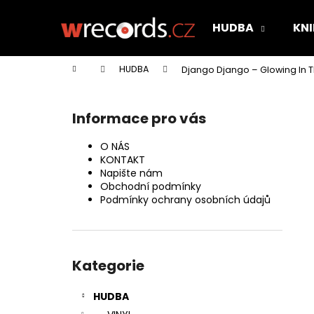
K
Přejít
na
o
HUDBA
KNI
obsah
Zpět
Zpět
š
do
do
í
Domů
HUDBA
Django Django – Glowing In T
k
obchodu
obchodu
P
o
Informace pro vás
s
t
O NÁS
r
KONTAKT
Napište nám
a
Obchodní podmínky
n
Podmínky ochrany osobních údajů
n
í
Přeskočit
p
kategorie
Kategorie
a
n
HUDBA
e