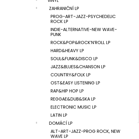
VINYL
U2 – THE JOSHUA TREE LP
l
ZAHRANIČNÍ LP
1 290 Kč
PROG-ART-JAZZ-PSYCHEDELIC
ROCK LP
INDIE-ALTERNATIVE-NEW WAVE-
PUNK
ROCK&POP&ROCK’N’ROLL LP
HARD&HEAVY LP
SOUL&FUNK&DISCO LP
JAZZ&BLUES&CHANSON LP
COUNTRY&FOLK LP
OST&EASY LISTENING LP
RAP&HIP HOP LP
REGGAE&DUB&SKA LP
ELECTRONIC MUSIC LP
LATIN LP
DOMÁCÍ LP
ALT-ART-JAZZ-PROG ROCK, NEW
WAVE LP