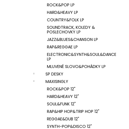
ROCK&POP LP
HARD&HEAVY LP
COUNTRY&FOLK LP
SOUNDTRACK, KOLEDY &
POSLECHOVKY LP
JAZZ&BLUES&CHANSON LP
RAP&REGGAE LP
ELECTRONIC&SYNTH&SOUL&DANCE
LP
MLUVENÉ SLOVO&POHÁDKY LP
SP DESKY
MAXISINGLY
ROCK&POP 12"
HARD&HEAVY 12"
SOUL&FUNK 12"
RAP&HIP HOP&TRIP HOP 12"
REGGAE&DUB 12"
SYNTH-POP&DISCO 12"