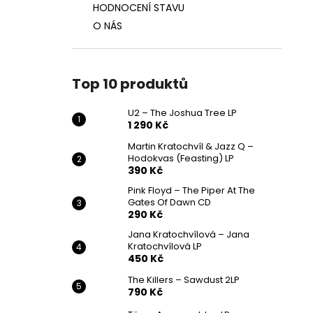
HODNOCENÍ STAVU
O NÁS
Top 10 produktů
U2 – The Joshua Tree LP
1 290 Kč
Martin Kratochvíl & Jazz Q ‎–
Hodokvas (Feasting) LP
390 Kč
Pink Floyd – The Piper At The
Gates Of Dawn CD
290 Kč
Jana Kratochvílová – Jana
Kratochvílová LP
450 Kč
The Killers – Sawdust 2LP
790 Kč