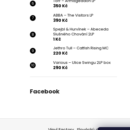
Törr – Armageddon LP
350 Kč
ABBA – The Visitors LP
390 Kč
Spejbl & Hurvínek – Abeceda
Slušného Chování 2LP
1 Kč
Jethro Tull – Catfish Rising MC
220 Kč
Various ‎– Ulice Swingu 2LP box
290 Kč
Facebook
Z
á
Vinyl Factory
Slovácký deník - článek
F