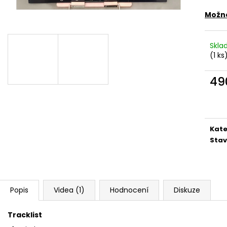
MARTIN KRATOCHVÍL & JAZZ Q ‎–
PINK FLOYD – TH
HODOKVAS (FEASTING) LP
OF DAWN CD
Možno
390 Kč
290 Kč
Skl
(1 ks
49
Měr
cena
Kate
Stav
Popis
Videa (1)
Hodnocení
Diskuze
Tracklist