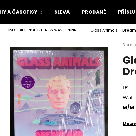
HY A ČASOPISY
SLEVA
PRODANÉ
PŘÍSLU
INDIE-ALTERNATIVE-NEW WAVE-PUNK
Glass Animals – Dream
Co potřebujete najít?
Průmě
Neoh
hodno
Gl
produ
HLEDAT
je
Dr
0,0
z
5
Doporučujeme
hvězdi
LP
Wolf
M/M
Možno