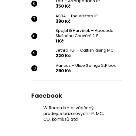
Törr – Armageddon LP
350 Kč
ABBA – The Visitors LP
390 Kč
Spejbl & Hurvínek – Abeceda
Slušného Chování 2LP
1 Kč
Jethro Tull – Catfish Rising MC
220 Kč
Various ‎– Ulice Swingu 2LP box
290 Kč
Facebook
W Records - osvědčený
prodejce bazarových LP, MC,
CD, komiksů atd.