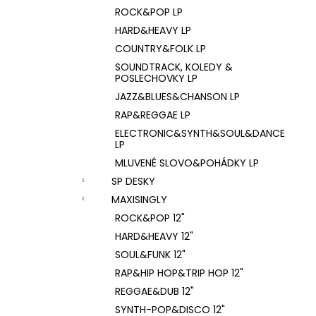
ROCK&POP LP
HARD&HEAVY LP
COUNTRY&FOLK LP
SOUNDTRACK, KOLEDY &
POSLECHOVKY LP
JAZZ&BLUES&CHANSON LP
RAP&REGGAE LP
ELECTRONIC&SYNTH&SOUL&DANCE
LP
MLUVENÉ SLOVO&POHÁDKY LP
SP DESKY
MAXISINGLY
ROCK&POP 12"
HARD&HEAVY 12"
SOUL&FUNK 12"
RAP&HIP HOP&TRIP HOP 12"
REGGAE&DUB 12"
SYNTH-POP&DISCO 12"