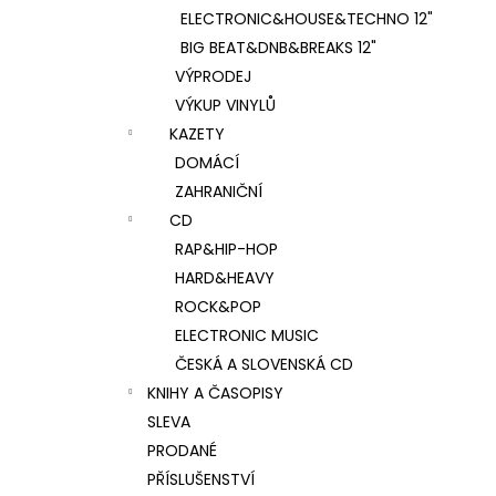
ELECTRONIC&HOUSE&TECHNO 12"
BIG BEAT&DNB&BREAKS 12"
VÝPRODEJ
VÝKUP VINYLŮ
KAZETY
DOMÁCÍ
ZAHRANIČNÍ
CD
RAP&HIP-HOP
HARD&HEAVY
ROCK&POP
ELECTRONIC MUSIC
ČESKÁ A SLOVENSKÁ CD
KNIHY A ČASOPISY
SLEVA
PRODANÉ
PŘÍSLUŠENSTVÍ