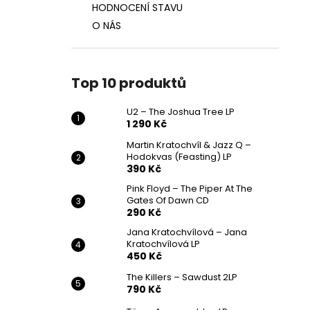
HODNOCENÍ STAVU
O NÁS
Top 10 produktů
U2 – The Joshua Tree LP
1 290 Kč
Martin Kratochvíl & Jazz Q ‎–
Hodokvas (Feasting) LP
390 Kč
Pink Floyd – The Piper At The
Gates Of Dawn CD
290 Kč
Jana Kratochvílová – Jana
Kratochvílová LP
450 Kč
The Killers – Sawdust 2LP
790 Kč