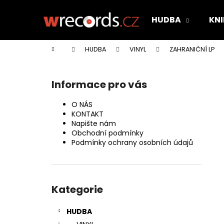
K
Přejít
na
o
HUDBA
KNI
obsah
Zpět
Zpět
š
do
do
í
Domů
HUDBA
VINYL
ZAHRANIČNÍ LP
k
obchodu
obchodu
P
o
Informace pro vás
s
t
O NÁS
r
KONTAKT
Napište nám
a
Obchodní podmínky
n
Podmínky ochrany osobních údajů
n
í
Přeskočit
p
kategorie
Kategorie
a
n
HUDBA
e