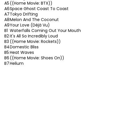
A5
((Home Movie: BTX))
A6
Space Ghost Coast To Coast
A7
Tokyo Drifting
A8
Melon And The Coconut
A9
Your Love (Déjà Vu)
B1
Waterfalls Coming Out Your Mouth
B2
It's All So Incredibly Loud
B3
((Home Movie: Rockets))
B4
Domestic Bliss
B5
Heat Waves
B6
((Home Movie: Shoes On))
B7
Helium