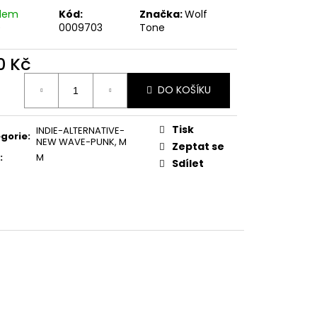
E PIPER AT THE GATES
adem
Kód:
Značka:
Wolf
)
0009703
Tone
0 Kč
ná
DO KOŠÍKU
:
Tisk
INDIE-ALTERNATIVE-
gorie
:
NEW WAVE-PUNK
,
M
Zeptat se
:
M
Sdílet