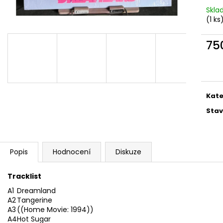
MARTIN KRATOCHVÍL & JAZZ Q ‎–
PINK FLOYD – TH
Skl
HODOKVAS (FEASTING) LP
OF DAWN CD
(1 ks
390 Kč
290 Kč
75
Měr
cena
Kate
Stav
Popis
Hodnocení
Diskuze
Tracklist
A1
Dreamland
A2
Tangerine
A3
((Home Movie: 1994))
A4
Hot Sugar