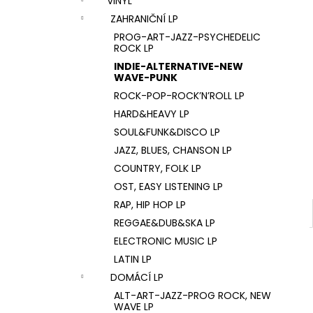
VINYL
U2 – THE JOSHUA TREE LP
l
ZAHRANIČNÍ LP
1 290 Kč
PROG-ART-JAZZ-PSYCHEDELIC
ROCK LP
INDIE-ALTERNATIVE-NEW
WAVE-PUNK
ROCK-POP-ROCK’N’ROLL LP
HARD&HEAVY LP
SOUL&FUNK&DISCO LP
JAZZ, BLUES, CHANSON LP
COUNTRY, FOLK LP
OST, EASY LISTENING LP
RAP, HIP HOP LP
REGGAE&DUB&SKA LP
ELECTRONIC MUSIC LP
LATIN LP
DOMÁCÍ LP
ALT-ART-JAZZ-PROG ROCK, NEW
WAVE LP