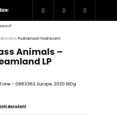
Hledat
Přihlášení
Nákupní
ŠENSTVÍ
HODNOCENÍ STAVU
O NÁS
ČLÁN
land LP
košík
rné
odnoceno
Podrobnosti hodnocení
cení
ass Animals –
ktu
eamland LP
ček.
 Tone – 0883362, Europe, 2020 180g
Následující
sti doručení