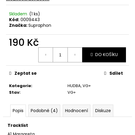
č
u
j
Skladem
(1 ks)
Kód:
0009443
e
Značka:
Supraphon
m
e
190 Kč
Měrná
TÖRR
DO KOŠÍKU
cena:
–
ARMAGEDDON
LP
Zeptat se
Sdílet
350
Kč
Původně:
Kategorie
:
HUDBA
,
VG+
450
Stav
:
VG+
Kč
Popis
Podobné (4)
Hodnocení
Diskuze
Tracklist
A1
Margareta