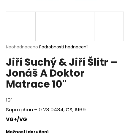
a
j
í
t
?
Průměrné
Neohodnoceno
Podrobnosti hodnocení
hodnocení
Jiří Suchý & Jiří Šlitr –
produktu
je
HLEDAT
Jonáš A Doktor
0,0
z
Matrace 10"
5
hvězdiček.
D
10"
o
p
Supraphon – 0 23 0434, CS, 1969
o
VG+/VG
r
u
Možnosti doručení