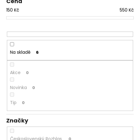
Cena
d
a
150
Kč
550
Kč
u
j
k
í
t
t
ů
?
Na skladě
6
HLEDAT
Akce
0
Novinka
0
D
Tip
0
o
p
o
Značky
r
u
Československý Rozhlas
0