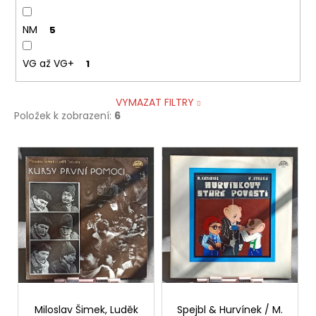
NM
5
VG až VG+
1
VYMAZAT FILTRY
Položek k zobrazení:
6
V
ý
p
i
s
p
r
o
d
Miloslav Šimek, Luděk
Spejbl & Hurvínek / M.