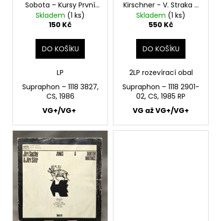
u
Sobota – Kursy První
Kirschner - V. Straka –
k
Pomoci LP
Hurvínkovy Staré
Skladem
(1 ks)
Skladem
(1 ks)
t
Pověsti 2LP
150 Kč
550 Kč
ů
DO KOŠÍKU
DO KOŠÍKU
LP
2LP rozevírací obal
Supraphon ‎– 1118 3827,
Supraphon ‎– 1118 2901-
CS, 1986
02, CS, 1985 RP
VG+/VG+
VG až VG+/VG+