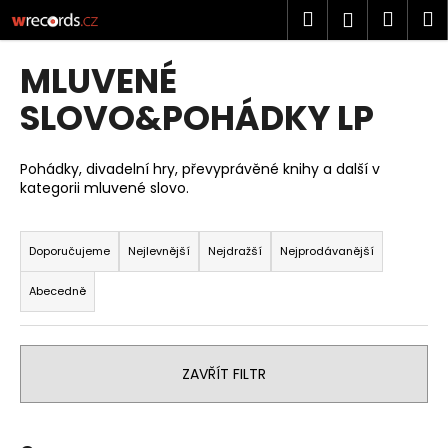
K
Přejít
Hledat
Náku
M
Přihlášen
na
o
obsah
Zpět
Zpět
košík
š
MLUVENÉ
í
C
SLOVO&POHÁDKY LP
k
o
p
Pohádky, divadelní hry, převyprávěné knihy a další v
o
kategorii mluvené slovo.
t
Ř
ř
a
Doporučujeme
Nejlevnější
Nejdražší
Nejprodávanější
e
z
b
Abecedně
e
u
n
j
í
e
ZAVŘÍT FILTR
p
t
r
e
o
n