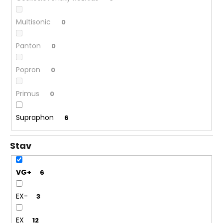
č
u
j
Multisonic
0
e
m
Panton
0
e
Popron
0
ABBA
–
Primus
0
THE
VISITORS
Supraphon
6
LP
390
Kč
Stav
VG+
6
EX-
3
EX
12