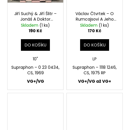
Jiří Suchý & Jiří Šlitr –
Václav Čtvrtek – O
Jonáš A Doktor
Rumcajsovi A Jeho
Matrace 10"
Synku Cipískovi LP
Skladem
(1 ks)
Skladem
(1 ks)
190 Kč
170 Kč
DO KOŠÍKU
DO KOŠÍKU
10"
LP
Supraphon – 0 23 0434,
Supraphon ‎– 1118 1246,
CS, 1969
CS, 1975 RP
VG+/VG
VG+/VG až VG+