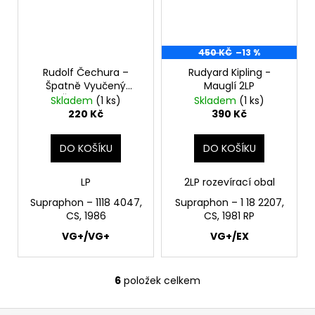
450 KČ
–13 %
Rudolf Čechura –
Rudyard Kipling -
Špatně Vyučený
Mauglí 2LP
Čaroděj LP
Skladem
(1 ks)
Skladem
(1 ks)
220 Kč
390 Kč
DO KOŠÍKU
DO KOŠÍKU
LP
2LP rozevírací obal
Supraphon – 1118 4047,
Supraphon ‎– 1 18 2207,
CS, 1986
CS, 1981 RP
VG+/VG+
VG+/EX
6
položek celkem
O
v