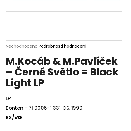
a
j
í
t
?
Průměrné
Neohodnoceno
Podrobnosti hodnocení
hodnocení
M.Kocáb & M.Pavlíček
produktu
je
HLEDAT
– Černé Světlo = Black
0,0
z
Light LP
5
hvězdiček.
D
LP
o
p
Bonton – 71 0006-1 331, CS, 1990
o
EX/VG
r
u