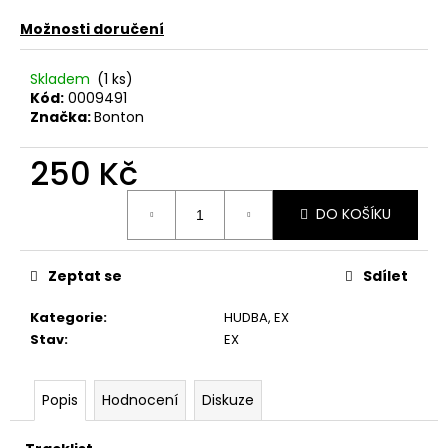
č
u
Možnosti doručení
j
e
Skladem
(1 ks)
m
Kód:
0009491
e
Značka:
Bonton
250 Kč
TÖRR
–
Měrná
ARMAGEDDON
DO KOŠÍKU
cena:
LP
350
Kč
Zeptat se
Sdílet
Původně:
450
Kč
Kategorie
:
HUDBA
,
EX
Stav
:
EX
Popis
Hodnocení
Diskuze