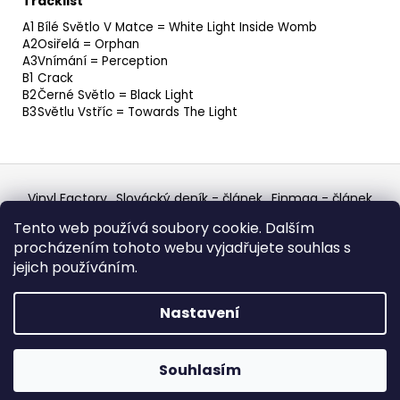
Tracklist
A1
Bílé Světlo V Matce = White Light Inside Womb
A2
Osiřelá = Orphan
A3
Vnímání = Perception
B1
Crack
B2
Černé Světlo = Black Light
B3
Světlu Vstříc = Towards The Light
Z
á
Vinyl Factory
Slovácký deník - článek
Finmag - článek
p
W Records Mixcloud
Eastalgia
YouTube Profile
Tento web používá soubory cookie. Dalším
Discogs Profile
Facebook
výběr z hroznů
a
procházením tohoto webu vyjadřujete souhlas s
Top prodejce mincí
Aukro
t
jejich používáním.
í
Vytvořil Shoptet
Nastavení
Copyright 2026
W Records - osvědčený prodejce
bazarových LP, MC, CD, komiksů atd.
. Všechna práva
Souhlasím
vyhrazena.