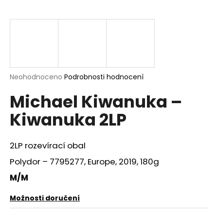
a
j
í
t
?
Průměrné
Neohodnoceno
Podrobnosti hodnocení
hodnocení
Michael Kiwanuka –
produktu
je
HLEDAT
Kiwanuka 2LP
0,0
z
5
hvězdiček.
2LP rozevírací obal
D
Polydor – 7795277, Europe, 2019, 180g
o
p
M/M
o
r
Možnosti doručení
u