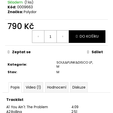
č
Skladem
(1 ks)
u
Kód:
0009663
j
Značka:
Polydor
e
m
790 Kč
e
Měrná
DO KOŠÍKU
cena:
JETHRO
TULL
–
Zeptat se
Sdílet
CATFISH
RISING
SOUL&FUNK&DISCO LP
,
MC
Kategorie
:
M
220
Stav
:
M
Kč
Popis
Videa (1)
Hodnocení
Diskuze
Tracklist
A1
You Ain't The Problem
4:09
A2
Rolling
2:51