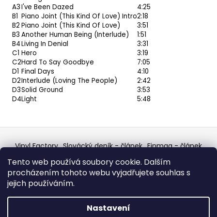
A3
I've Been Dazed
4:25
B1
Piano Joint (This Kind Of Love) Intro
2:18
B2
Piano Joint (This Kind Of Love)
3:51
B3
Another Human Being (Interlude)
1:51
B4
Living In Denial
3:31
C1
Hero
3:19
C2
Hard To Say Goodbye
7:05
D1
Final Days
4:10
D2
Interlude (Loving The People)
2:42
D3
Solid Ground
3:53
D4
Light
5:48
Z
á
Vinyl Factory
Slovácký deník - článek
Finmag - článek
p
W Records Mixcloud
Eastalgia
YouTube Profile
Tento web používá soubory cookie. Dalším
Discogs Profile
Facebook
výběr z hroznů
a
procházením tohoto webu vyjadřujete souhlas s
Top prodejce mincí
Aukro
t
jejich používáním.
í
Vytvořil Shoptet
Nastavení