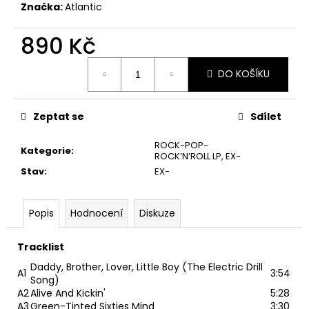
č
Značka:
Atlantic
u
j
890 Kč
e
m
Měrná
DO KOŠÍKU
e
cena:
Zeptat se
Sdílet
TÖRR
–
ARMAGEDDON
ROCK-POP-
Kategorie
:
LP
ROCK’N’ROLL LP
,
EX-
350
Stav
:
EX-
Kč
Původně:
450
Popis
Hodnocení
Diskuze
Kč
Tracklist
Daddy, Brother, Lover, Little Boy (The Electric Drill
A1
3:54
Song)
A2
Alive And Kickin'
5:28
A3
Green-Tinted Sixties Mind
3:30