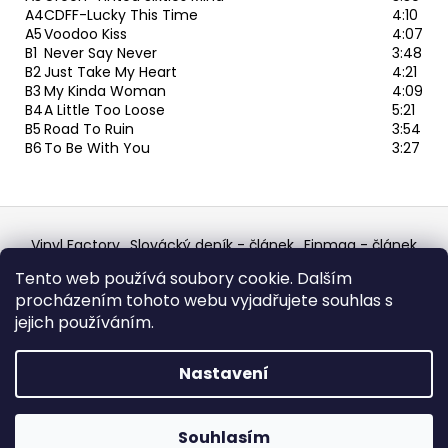
A4
CDFF-Lucky This Time
4:10
A5
Voodoo Kiss
4:07
B1
Never Say Never
3:48
B2
Just Take My Heart
4:21
B3
My Kinda Woman
4:09
B4
A Little Too Loose
5:21
B5
Road To Ruin
3:54
B6
To Be With You
3:27
Z
á
Vinyl Factory
Slovácký deník - článek
Finmag - článek
p
W Records Mixcloud
Eastalgia
YouTube Profile
Tento web používá soubory cookie. Dalším
Discogs Profile
Facebook
výběr z hroznů
a
procházením tohoto webu vyjadřujete souhlas s
Top prodejce mincí
Aukro
t
jejich používáním.
í
Vytvořil Shoptet
Nastavení
Copyright 2026
W Records - osvědčený prodejce
bazarových LP, MC, CD, komiksů atd.
. Všechna práva
Souhlasím
vyhrazena.