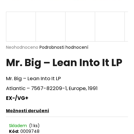
a
j
í
t
?
Průměrné
Neohodnoceno
Podrobnosti hodnocení
hodnocení
Mr. Big – Lean Into It LP
produktu
je
HLEDAT
0,0
z
Mr. Big – Lean Into It LP
5
hvězdiček.
Atlantic – 7567-82209-1, Europe, 1991
D
EX-/VG+
o
p
Možnosti doručení
o
r
Skladem
(1 ks)
u
Kód:
0009748