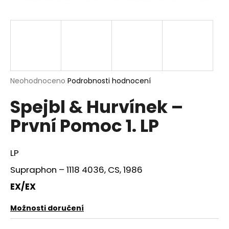
a
j
í
t
?
Průměrné
Neohodnoceno
Podrobnosti hodnocení
hodnocení
Spejbl & Hurvínek –
produktu
je
HLEDAT
První Pomoc 1. LP
0,0
z
5
hvězdiček.
LP
D
Supraphon – 1118 4036, CS, 1986
o
p
EX/EX
o
r
Možnosti doručení
u