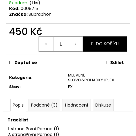
č
Skladem
(1 ks)
u
Kód:
0009715
j
Značka:
Supraphon
e
m
450 Kč
e
Měrná
DO KOŠÍKU
cena:
MARTIN
KRATOCHVÍL
&
Zeptat se
Sdílet
JAZZ
Q
MLUVENÉ
‎–
Kategorie
:
SLOVO&POHÁDKY LP
,
EX
HODOKVAS
Stav
:
EX
(FEASTING)
LP
390
Popis
Podobné (3)
Hodnocení
Diskuze
Kč
Tracklist
1. strana
První Pomoc (1)
2. strana
První Pomoc (1)