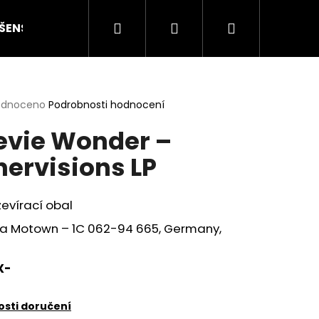
Hledat
Přihlášení
Nákupní
ŠENSTVÍ
HODNOCENÍ STAVU
O NÁS
ČLÁN
košík
rné
odnoceno
Podrobnosti hodnocení
cení
evie Wonder –
ktu
nervisions LP
ček.
zevírací obal
a Motown – 1C 062-94 665, Germany,
X-
Následující
sti doručení