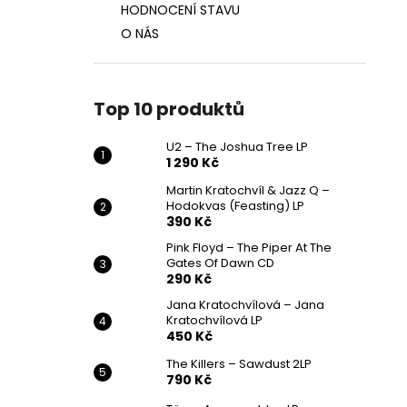
HODNOCENÍ STAVU
O NÁS
Top 10 produktů
U2 – The Joshua Tree LP
1 290 Kč
Martin Kratochvíl & Jazz Q ‎–
Hodokvas (Feasting) LP
390 Kč
Pink Floyd – The Piper At The
Gates Of Dawn CD
290 Kč
Jana Kratochvílová – Jana
Kratochvílová LP
450 Kč
The Killers – Sawdust 2LP
790 Kč