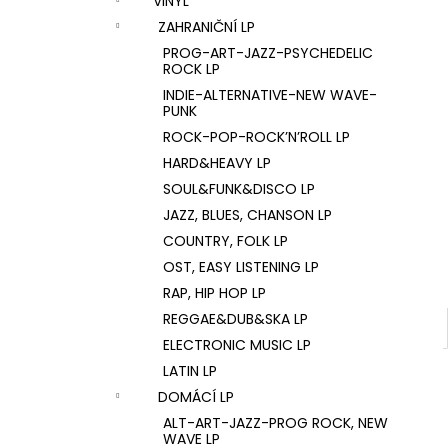
VINYL
U2 – THE JOSHUA TREE LP
l
ZAHRANIČNÍ LP
1 290 Kč
PROG-ART-JAZZ-PSYCHEDELIC
ROCK LP
INDIE-ALTERNATIVE-NEW WAVE-
PUNK
ROCK-POP-ROCK’N’ROLL LP
HARD&HEAVY LP
SOUL&FUNK&DISCO LP
JAZZ, BLUES, CHANSON LP
COUNTRY, FOLK LP
OST, EASY LISTENING LP
RAP, HIP HOP LP
REGGAE&DUB&SKA LP
ELECTRONIC MUSIC LP
LATIN LP
DOMÁCÍ LP
ALT-ART-JAZZ-PROG ROCK, NEW
WAVE LP