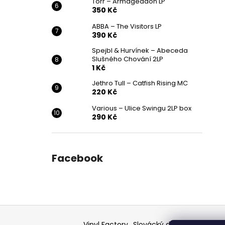
Törr – Armageddon LP
350 Kč
ABBA – The Visitors LP
390 Kč
Spejbl & Hurvínek – Abeceda
Slušného Chování 2LP
1 Kč
Jethro Tull – Catfish Rising MC
220 Kč
Various ‎– Ulice Swingu 2LP box
290 Kč
Facebook
Z
á
Vinyl Factory
Slovácký deník - článek
F