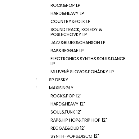
ROCK&POP LP
HARD&HEAVY LP
COUNTRY&FOLK LP
SOUNDTRACK, KOLEDY &
POSLECHOVKY LP
JAZZ&BLUES&CHANSON LP
RAP&REGGAE LP
ELECTRONIC&SYNTH&SOUL&DANCE
LP
MLUVENÉ SLOVO&POHÁDKY LP
SP DESKY
MAXISINGLY
ROCK&POP 12"
HARD&HEAVY 12"
SOUL&FUNK 12"
RAP&HIP HOP&TRIP HOP 12"
REGGAE&DUB 12"
SYNTH-POP&DISCO 12"