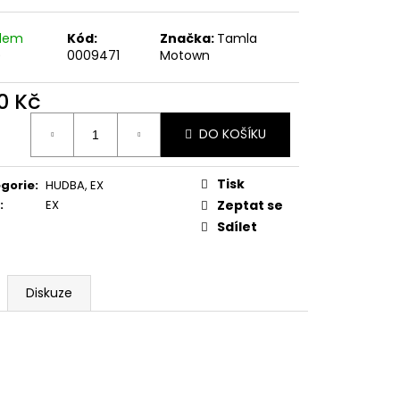
E PIPER AT THE GATES
adem
Kód:
Značka:
Tamla
)
0009471
Motown
0 Kč
ná
DO KOŠÍKU
:
Tisk
gorie
:
HUDBA
,
EX
:
EX
Zeptat se
Sdílet
Diskuze