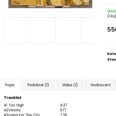
MARTIN KRATOCHVÍL & JAZZ Q ‎–
PINK FLOYD – TH
HODOKVAS (FEASTING) LP
OF DAWN CD
Skl
390 Kč
290 Kč
(1 ks
55
Měr
cena
Kate
Stav
Popis
Podobné (1)
Videa (1)
Hodnocení
Tracklist
A1
Too High
4:37
A2
Visions
5:17
A3
Living For The City
7:26