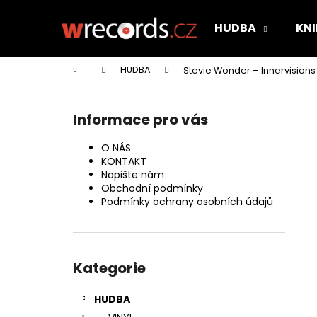
K
Přejít
na
o
HUDBA
KNI
obsah
Zpět
Zpět
š
do
do
í
Domů
HUDBA
Stevie Wonder – Innervisions 
k
obchodu
obchodu
P
o
Informace pro vás
s
t
O NÁS
r
KONTAKT
Napište nám
a
Obchodní podmínky
n
Podmínky ochrany osobních údajů
n
í
Přeskočit
p
kategorie
Kategorie
a
n
HUDBA
e