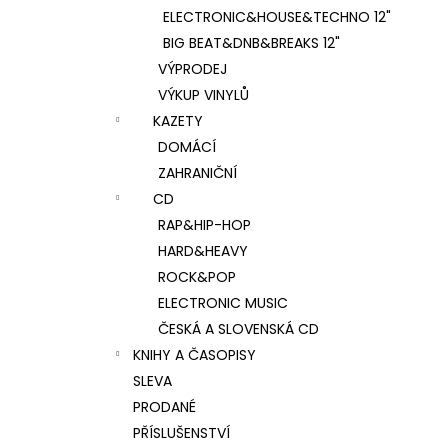
ELECTRONIC&HOUSE&TECHNO 12"
BIG BEAT&DNB&BREAKS 12"
VÝPRODEJ
VÝKUP VINYLŮ
KAZETY
DOMÁCÍ
ZAHRANIČNÍ
CD
RAP&HIP-HOP
HARD&HEAVY
ROCK&POP
ELECTRONIC MUSIC
ČESKÁ A SLOVENSKÁ CD
KNIHY A ČASOPISY
SLEVA
PRODANÉ
PŘÍSLUŠENSTVÍ