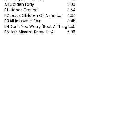
A4
Golden Lady
5:00
B1
Higher Ground
3:54
B2
Jesus Children Of America
4:04
B3
All In Love Is Fair
3:45
B4
Don't You Worry 'Bout A Thing
4:55
B5
He's Misstra Know-It-All
6:06