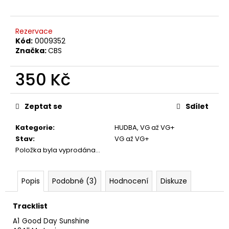
č
u
j
Rezervace
e
Kód:
0009352
m
Značka:
CBS
e
350 Kč
TÖRR
Měrná
–
cena:
ARMAGEDDON
Zeptat se
Sdílet
LP
350
Kategorie
:
HUDBA
,
VG až VG+
Kč
Stav
:
VG až VG+
Původně:
Položka byla vyprodána…
450
Kč
Popis
Podobné (3)
Hodnocení
Diskuze
Tracklist
A1
Good Day Sunshine