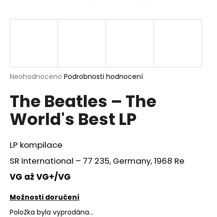
a
j
í
t
?
Průměrné
Neohodnoceno
Podrobnosti hodnocení
hodnocení
The Beatles – The
produktu
je
HLEDAT
World's Best LP
0,0
z
5
hvězdiček.
LP kompilace
D
SR International – 77 235, Germany, 1968 Re
o
p
VG až VG+/VG
o
r
Možnosti doručení
u
Položka byla vyprodána…