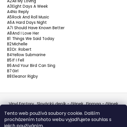
A2
All My Loving
A3
Eight Days A Week
A4
No Reply
A5
Rock And Roll Music
A6
A Hard Days Night
A7
I Should Have Known Better
A8
And I Love Her
B1
Things We Said Today
B2
Michelle
B3
Dr. Robert
B4
Yellow Submarine
B5
If I Fell
B6
And Your Bird Can Sing
B7
Girl
B8
Eleanor Rigby
Z
á
Vinyl Factory
Slovácký deník - článek
Finmag - článek
p
W Records Mixcloud
Eastalgia
YouTube Profile
Tento web používá soubory cookie. Dalším
Discogs Profile
Facebook
výběr z hroznů
a
procházením tohoto webu vyjadřujete souhlas s
Top prodejce mincí
Aukro
t
jejich používáním.