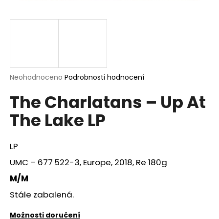
a
j
í
t
?
Průměrné
Neohodnoceno
Podrobnosti hodnocení
hodnocení
The Charlatans – Up At
produktu
je
HLEDAT
The Lake LP
0,0
z
5
hvězdiček.
LP
D
UMC – 677 522-3, Europe, 2018, Re 180g
o
p
M/M
o
Stále zabalená.
r
u
Možnosti doručení