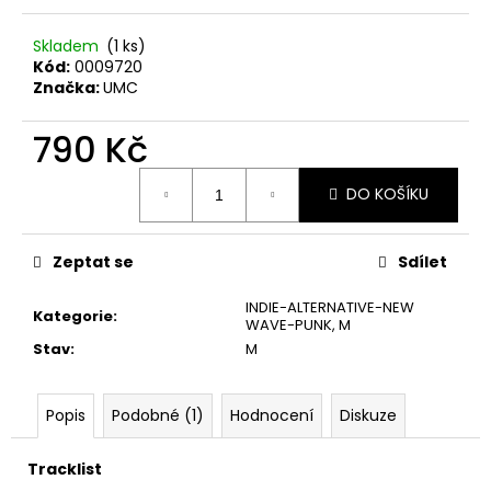
č
u
Skladem
(1 ks)
j
Kód:
0009720
e
Značka:
UMC
m
e
790 Kč
Měrná
PINK
DO KOŠÍKU
cena:
FLOYD
–
THE
PIPER
Zeptat se
Sdílet
AT
THE
INDIE-ALTERNATIVE-NEW
Kategorie
:
GATES
WAVE-PUNK
,
M
OF
Stav
:
M
DAWN
CD
290
Popis
Podobné (1)
Hodnocení
Diskuze
Kč
Tracklist