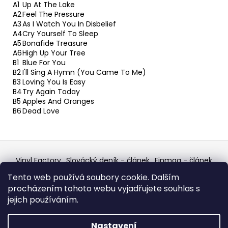
A1
Up At The Lake
A2
Feel The Pressure
A3
As I Watch You In Disbelief
A4
Cry Yourself To Sleep
A5
Bonafide Treasure
A6
High Up Your Tree
B1
Blue For You
B2
I'll Sing A Hymn (You Came To Me)
B3
Loving You Is Easy
B4
Try Again Today
B5
Apples And Oranges
B6
Dead Love
Z
á
Vinyl Factory
Slovácký deník - článek
Finmag - článek
p
W Records Mixcloud
Eastalgia
YouTube Profile
Tento web používá soubory cookie. Dalším
Discogs Profile
Facebook
výběr z hroznů
a
procházením tohoto webu vyjadřujete souhlas s
Top prodejce mincí
Aukro
t
jejich používáním.
í
Vytvořil Shoptet
Nastavení