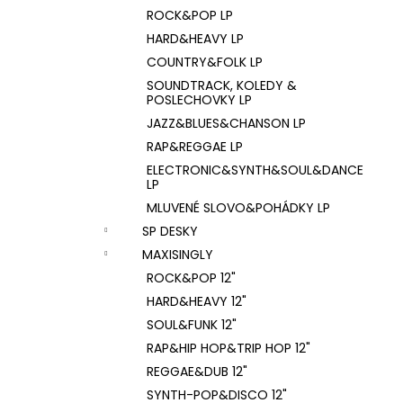
ROCK&POP LP
HARD&HEAVY LP
COUNTRY&FOLK LP
SOUNDTRACK, KOLEDY &
POSLECHOVKY LP
JAZZ&BLUES&CHANSON LP
RAP&REGGAE LP
ELECTRONIC&SYNTH&SOUL&DANCE
LP
MLUVENÉ SLOVO&POHÁDKY LP
SP DESKY
MAXISINGLY
ROCK&POP 12"
HARD&HEAVY 12"
SOUL&FUNK 12"
RAP&HIP HOP&TRIP HOP 12"
REGGAE&DUB 12"
SYNTH-POP&DISCO 12"