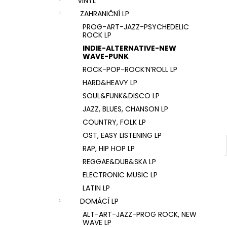
VINYL
U2 – THE JOSHUA TREE LP
l
ZAHRANIČNÍ LP
1 290 Kč
PROG-ART-JAZZ-PSYCHEDELIC
ROCK LP
INDIE-ALTERNATIVE-NEW
WAVE-PUNK
ROCK-POP-ROCK’N’ROLL LP
HARD&HEAVY LP
SOUL&FUNK&DISCO LP
JAZZ, BLUES, CHANSON LP
COUNTRY, FOLK LP
OST, EASY LISTENING LP
RAP, HIP HOP LP
REGGAE&DUB&SKA LP
ELECTRONIC MUSIC LP
LATIN LP
DOMÁCÍ LP
ALT-ART-JAZZ-PROG ROCK, NEW
WAVE LP