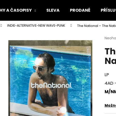
HY A ČASOPISY
SLEVA
PRODANÉ
PŘÍSLU
INDIE-ALTERNATIVE-NEW WAVE-PUNK
The National – The Nati
Co potřebujete najít?
Průmě
Neoh
hodno
Th
produ
HLEDAT
je
Na
0,0
z
5
Doporučujeme
hvězdi
LP
4AD –
M/N
Možno