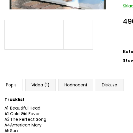
MARTIN KRATOCHVÍL & JAZZ Q ‎–
PINK FLOYD – TH
Skl
HODOKVAS (FEASTING) LP
OF DAWN CD
390 Kč
290 Kč
49
Měr
cena
Kate
Stav
Popis
Videa (1)
Hodnocení
Diskuze
Tracklist
A1
Beautiful Head
A2
Cold Girl Fever
A3
The Perfect Song
A4
American Mary
A5
Son