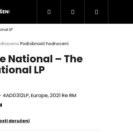
Hledat
Přihlášení
Nákupní
ŠENSTVÍ
HODNOCENÍ STAVU
O NÁS
ČLÁN
onal LP
košík
rné
odnoceno
Podrobnosti hodnocení
cení
e National – The
ktu
tional LP
ček.
 4AD0312LP, Europe, 2021 Re RM
M
Následující
sti doručení