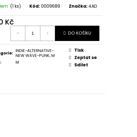
E PIPER AT THE GATES
adem
(1 ks)
Kód:
0009689
Značka:
4AD
0 Kč
ná
DO KOŠÍKU
:
Tisk
INDIE-ALTERNATIVE-
gorie
:
NEW WAVE-PUNK
,
M
Zeptat se
:
M
Sdílet