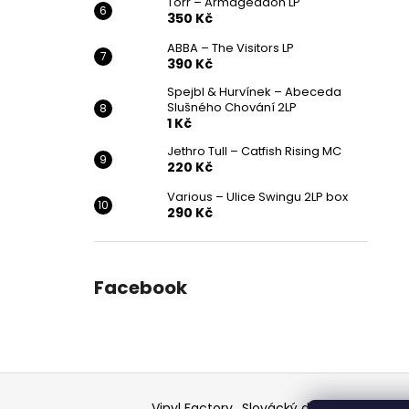
Törr – Armageddon LP
350 Kč
ABBA – The Visitors LP
390 Kč
Spejbl & Hurvínek – Abeceda
Slušného Chování 2LP
1 Kč
Jethro Tull – Catfish Rising MC
220 Kč
Various ‎– Ulice Swingu 2LP box
290 Kč
Facebook
Z
á
Vinyl Factory
Slovácký deník - článek
F