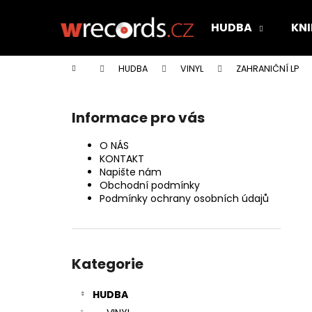
K
Přejít
na
o
HUDBA
KNI
obsah
Zpět
Zpět
š
do
do
í
Domů
HUDBA
VINYL
ZAHRANIČNÍ LP
k
obchodu
obchodu
P
o
Informace pro vás
s
t
O NÁS
r
KONTAKT
Napište nám
a
Obchodní podmínky
n
Podmínky ochrany osobních údajů
n
í
Přeskočit
p
kategorie
Kategorie
a
n
HUDBA
e