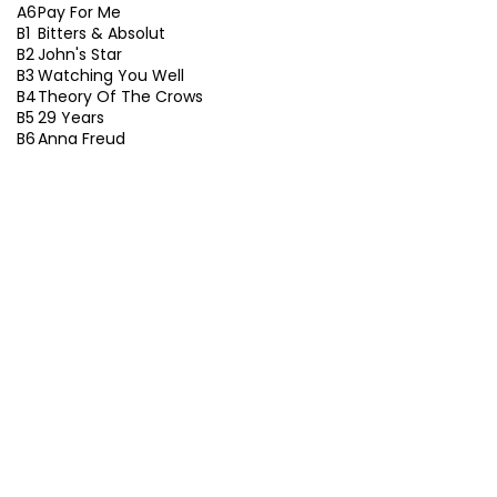
A6
Pay For Me
B1
Bitters & Absolut
B2
John's Star
B3
Watching You Well
B4
Theory Of The Crows
B5
29 Years
B6
Anna Freud