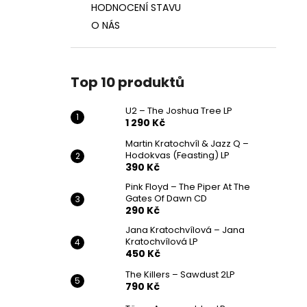
HODNOCENÍ STAVU
O NÁS
Top 10 produktů
U2 – The Joshua Tree LP
1 290 Kč
Martin Kratochvíl & Jazz Q ‎–
Hodokvas (Feasting) LP
390 Kč
Pink Floyd – The Piper At The
Gates Of Dawn CD
290 Kč
Jana Kratochvílová – Jana
Kratochvílová LP
450 Kč
The Killers – Sawdust 2LP
790 Kč