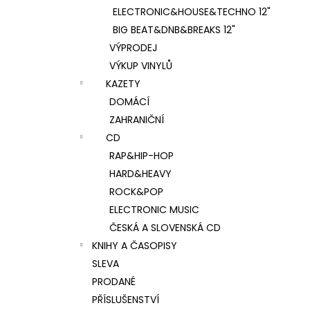
ELECTRONIC&HOUSE&TECHNO 12"
BIG BEAT&DNB&BREAKS 12"
VÝPRODEJ
VÝKUP VINYLŮ
KAZETY
DOMÁCÍ
ZAHRANIČNÍ
CD
RAP&HIP-HOP
HARD&HEAVY
ROCK&POP
ELECTRONIC MUSIC
ČESKÁ A SLOVENSKÁ CD
KNIHY A ČASOPISY
SLEVA
PRODANÉ
PŘÍSLUŠENSTVÍ