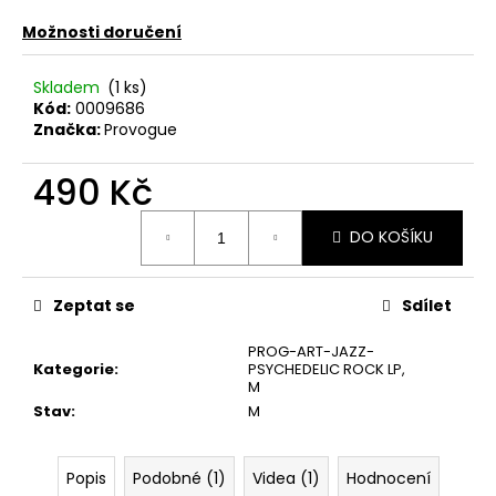
č
u
Možnosti doručení
j
e
Skladem
(1 ks)
m
Kód:
0009686
e
Značka:
Provogue
490 Kč
ABBA
–
Měrná
THE
DO KOŠÍKU
cena:
VISITORS
LP
390
Zeptat se
Sdílet
Kč
PROG-ART-JAZZ-
Kategorie
:
PSYCHEDELIC ROCK LP
,
M
Stav
:
M
Popis
Podobné (1)
Videa (1)
Hodnocení