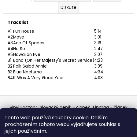
Diskuze
Tracklist
A1
Fun House
5:14
A2
Move
3:01
A3
Ace Of Spades
3:16
A4
Ha So
2:47
A5
Hawaiian Eye
3:07
B1
Bond (On Her Majesty's Secret Service)
4:23
B2
Polk Salad Annie
3:09
B3
Blue Nocturne
4:34
B4
It Was A Very Good Year
4:03
Z
á
Vinyl Factory
Slovácký deník - článek
Finmag - článek
p
W Records Mixcloud
Eastalgia
YouTube Profile
Tento web používá soubory cookie. Dalším
Discogs Profile
Facebook
výběr z hroznů
a
procházením tohoto webu vyjadřujete souhlas s
Top prodejce mincí
Aukro
t
jejich používáním.