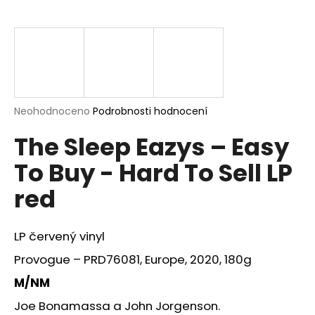
a
j
í
t
?
Průměrné
Neohodnoceno
Podrobnosti hodnocení
hodnocení
The Sleep Eazys – Easy
produktu
je
HLEDAT
To Buy - Hard To Sell LP
0,0
z
red
5
hvězdiček.
D
LP
červený vinyl
o
p
Provogue – PRD76081, Europe, 2020, 180g
o
M/NM
r
u
Joe Bonamassa a John Jorgenson.