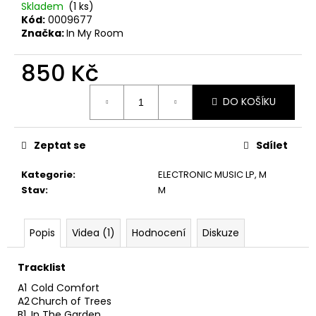
č
Skladem
(1 ks)
u
Kód:
0009677
j
Značka:
In My Room
e
m
850 Kč
e
Měrná
DO KOŠÍKU
cena:
JETHRO
TULL
–
Zeptat se
Sdílet
CATFISH
RISING
Kategorie
:
ELECTRONIC MUSIC LP
,
M
MC
Stav
:
M
220
Kč
Popis
Videa (1)
Hodnocení
Diskuze
Tracklist
A1
Cold Comfort
A2
Church of Trees
B1
In The Garden