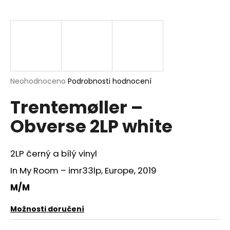
a
j
í
t
?
Průměrné
Neohodnoceno
Podrobnosti hodnocení
hodnocení
Trentemøller –
produktu
je
HLEDAT
Obverse 2LP white
0,0
z
5
hvězdiček.
2LP černý a bílý vinyl
D
In My Room – imr33lp, Europe, 2019
o
p
M/M
o
r
Možnosti doručení
u