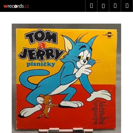
K
Přejít
Hledat
Náku
M
Přihlášen
na
o
obsah
Zpět
Zpět
košík
š
í
C
k
o
p
o
t
ř
e
b
u
j
e
t
e
n