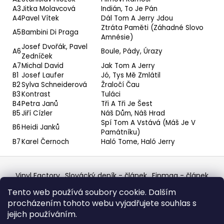
A3
Jitka Molavcová
Indián, To Je Pán
A4
Pavel Vítek
Dál Tom A Jerry Jdou
Ztráta Paměti (Záhadné Slovo
A5
Bambini Di Praga
Amnésie)
Josef Dvořák
,
Pavel
A6
Boule, Pády, Úrazy
Zedníček
A7
Michal David
Jak Tom A Jerry
B1
Josef Laufer
Jó, Tys Mě Zmlátil
B2
Sylva Schneiderová
Žraločí Čau
B3
Kontrast
Tuláci
B4
Petra Janů
Tři A Tři Je Šest
B5
Jiří Cízler
Náš Dům, Náš Hrad
Spí Tom A Vstává (Máš Je V
B6
Heidi Janků
Památníku)
B7
Karel Černoch
Haló Tome, Haló Jerry
Z
á
Vinyl Factory
Slovácký deník - článek
Finmag - článek
p
W Records Mixcloud
Eastalgia
YouTube Profile
Tento web používá soubory cookie. Dalším
Discogs Profile
Facebook
výběr z hroznů
a
procházením tohoto webu vyjadřujete souhlas s
Top prodejce mincí
Aukro
t
jejich používáním.