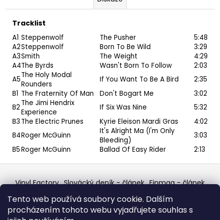
Tracklist
A1
Steppenwolf
The Pusher
5:48
A2
Steppenwolf
Born To Be Wild
3:29
A3
Smith
The Weight
4:29
A4
The Byrds
Wasn't Born To Follow
2:03
The Holy Modal
A5
If You Want To Be A Bird
2:35
Rounders
B1
The Fraternity Of Man
Don't Bogart Me
3:02
The Jimi Hendrix
B2
If Six Was Nine
5:32
Experience
B3
The Electric Prunes
Kyrie Eleison Mardi Gras
4:02
It's Alright Ma (I'm Only
B4
Roger McGuinn
3:03
Bleeding)
B5
Roger McGuinn
Ballad Of Easy Rider
2:13
Z
á
Vinyl Factory
Slovácký deník - článek
Finmag - článek
p
W Records Mixcloud
Eastalgia
YouTube Profile
Tento web používá soubory cookie. Dalším
Discogs Profile
Facebook
výběr z hroznů
a
procházením tohoto webu vyjadřujete souhlas s
Top prodejce mincí
Aukro