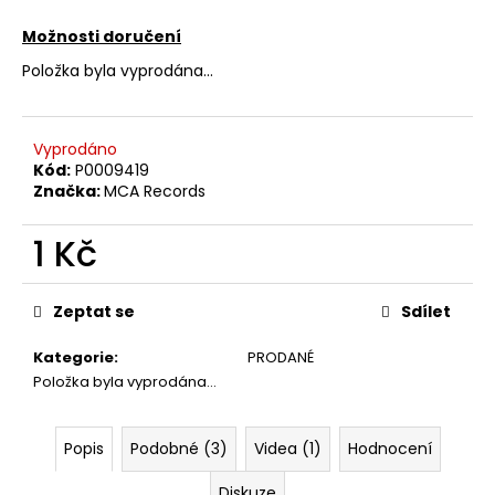
č
u
Možnosti doručení
j
Položka byla vyprodána…
e
m
e
Vyprodáno
Kód:
P0009419
JETHRO
Značka:
MCA Records
TULL
–
1 Kč
CATFISH
RISING
Měrná
MC
cena:
Zeptat se
Sdílet
220
Kč
Kategorie
:
PRODANÉ
Položka byla vyprodána…
Popis
Podobné (3)
Videa (1)
Hodnocení
Diskuze