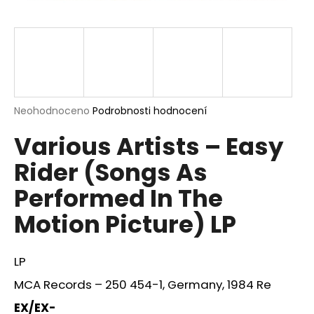
a
j
í
t
?
Průměrné
Neohodnoceno
Podrobnosti hodnocení
hodnocení
Various Artists – Easy
produktu
je
HLEDAT
Rider (Songs As
0,0
z
Performed In The
5
hvězdiček.
Motion Picture) LP
D
o
p
LP
o
r
MCA Records ‎– 250 454-1, Germany, 1984 Re
u
EX/EX-