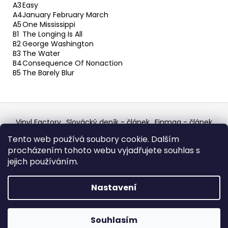
A3
Easy
A4
January February March
A5
One Mississippi
B1
The Longing Is All
B2
George Washington
B3
The Water
B4
Consequence Of Nonaction
B5
The Barely Blur
Z
á
Vinyl Factory
Slovácký deník - článek
Finmag - článek
p
W Records Mixcloud
Eastalgia
YouTube Profile
Tento web používá soubory cookie. Dalším
Discogs Profile
Facebook
výběr z hroznů
a
procházením tohoto webu vyjadřujete souhlas s
Top prodejce mincí
Aukro
t
jejich používáním.
í
Vytvořil Shoptet
Nastavení
Copyright 2026
W Records - osvědčený prodejce
bazarových LP, MC, CD, komiksů atd.
. Všechna práva
Souhlasím
vyhrazena.