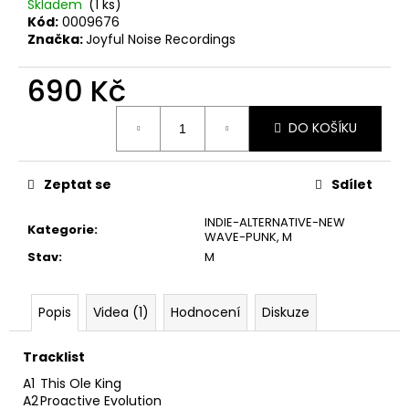
č
Skladem
(1 ks)
u
Kód:
0009676
Značka:
Joyful Noise Recordings
j
e
690 Kč
m
e
Měrná
DO KOŠÍKU
cena:
THE
KILLERS
Zeptat se
Sdílet
–
SAWDUST
2LP
INDIE-ALTERNATIVE-NEW
Kategorie
:
WAVE-PUNK
,
M
790
Stav
:
M
Kč
Popis
Videa (1)
Hodnocení
Diskuze
Tracklist
A1
This Ole King
A2
Proactive Evolution