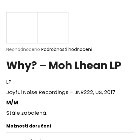
a
j
í
t
?
Průměrné
Neohodnoceno
Podrobnosti hodnocení
hodnocení
Why? – Moh Lhean LP
produktu
je
HLEDAT
0,0
z
LP
5
hvězdiček.
Joyful Noise Recordings – JNR222, US, 2017
D
M/M
o
Stále zabalená.
p
o
Možnosti doručení
r
u