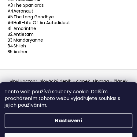
A3
The Spaniards
A4
Aeronaut
A5
The Long Goodbye
A6
Half-Life Of An Autodidact
B1
Amarinthe
B2
Antietam
B3
Mandaryanne
B4
Shiloh
B5
Archer
Z
á
Vinyl Factory
Slovácký deník - článek
Finmag - článek
p
W Records Mixcloud
Eastalgia
YouTube Profile
Tento web používá soubory cookie. Dalším
Discogs Profile
Facebook
výběr z hroznů
a
procházením tohoto webu vyjadřujete souhlas s
Top prodejce mincí
Aukro
t
jejich používáním.
í
Vytvořil Shoptet
Nastavení
Copyright 2026
W Records - osvědčený prodejce
bazarových LP, MC, CD, komiksů atd.
. Všechna práva