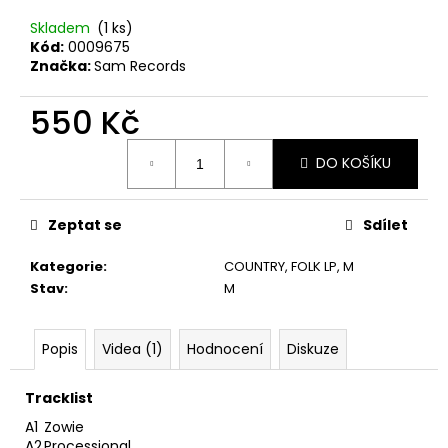
č
u
Skladem
(1 ks)
j
Kód:
0009675
e
Značka:
Sam Records
m
e
550 Kč
Měrná
DO KOŠÍKU
cena:
TÖRR
–
ARMAGEDDON
LP
Zeptat se
Sdílet
350
Kč
Kategorie
:
COUNTRY, FOLK LP
,
M
Původně:
Stav
:
M
450
Kč
Popis
Videa (1)
Hodnocení
Diskuze
Tracklist
A1
Zowie
A2
Processional