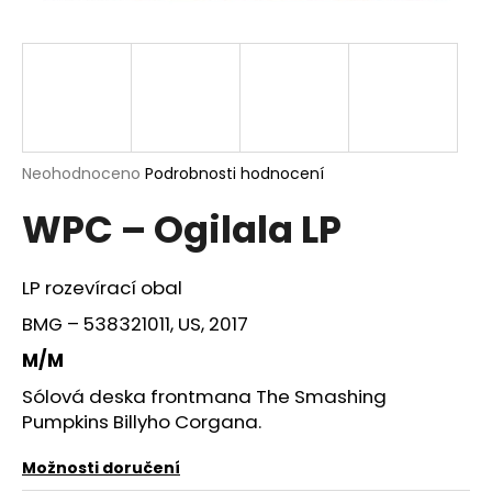
a
j
í
t
?
Průměrné
Neohodnoceno
Podrobnosti hodnocení
hodnocení
WPC – Ogilala LP
produktu
je
HLEDAT
0,0
z
LP rozevírací obal
5
hvězdiček.
BMG – 538321011, US, 2017
D
M/M
o
Sólová deska frontmana The Smashing
p
o
Pumpkins Billyho Corgana.
r
u
Možnosti doručení