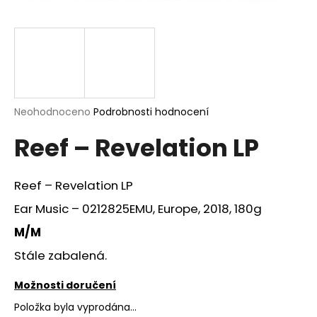
a
j
í
t
?
Průměrné
Neohodnoceno
Podrobnosti hodnocení
hodnocení
Reef – Revelation LP
produktu
je
HLEDAT
0,0
z
Reef – Revelation LP
5
hvězdiček.
Ear Music – 0212825EMU, Europe, 2018, 180g
D
M/M
o
Stále zabalená.
p
o
Možnosti doručení
r
u
Položka byla vyprodána…