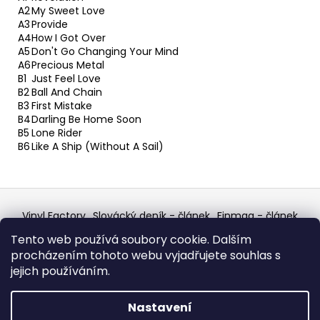
A2
My Sweet Love
A3
Provide
A4
How I Got Over
A5
Don't Go Changing Your Mind
A6
Precious Metal
B1
Just Feel Love
B2
Ball And Chain
B3
First Mistake
B4
Darling Be Home Soon
B5
Lone Rider
B6
Like A Ship (Without A Sail)
Z
á
Vinyl Factory
Slovácký deník - článek
Finmag - článek
p
W Records Mixcloud
Eastalgia
YouTube Profile
Tento web používá soubory cookie. Dalším
Discogs Profile
Facebook
výběr z hroznů
a
procházením tohoto webu vyjadřujete souhlas s
Top prodejce mincí
Aukro
t
jejich používáním.
í
Vytvořil Shoptet
Nastavení