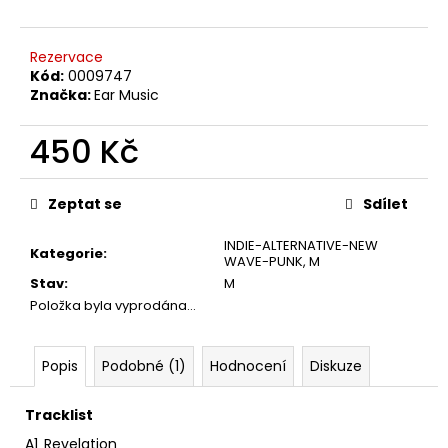
č
u
j
Rezervace
e
Kód:
0009747
m
Značka:
Ear Music
e
450 Kč
TÖRR
Měrná
–
cena:
Zeptat se
Sdílet
ARMAGEDDON
LP
INDIE-ALTERNATIVE-NEW
350
Kategorie
:
WAVE-PUNK
,
M
Kč
Původně:
Stav
:
M
450
Položka byla vyprodána…
Kč
Popis
Podobné (1)
Hodnocení
Diskuze
Tracklist
A1
Revelation