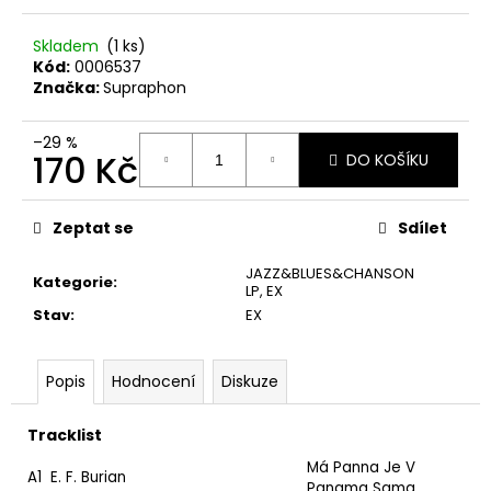
č
u
Skladem
(1 ks)
j
Kód:
0006537
e
Značka:
Supraphon
m
e
–29 %
170 Kč
DO KOŠÍKU
JETHRO
Měrná
TULL
cena:
–
Zeptat se
Sdílet
CATFISH
RISING
JAZZ&BLUES&CHANSON
MC
Kategorie
:
LP
,
EX
220
Stav
:
EX
Kč
Popis
Hodnocení
Diskuze
Tracklist
Má Panna Je V
A1
E. F. Burian
Panama Sama