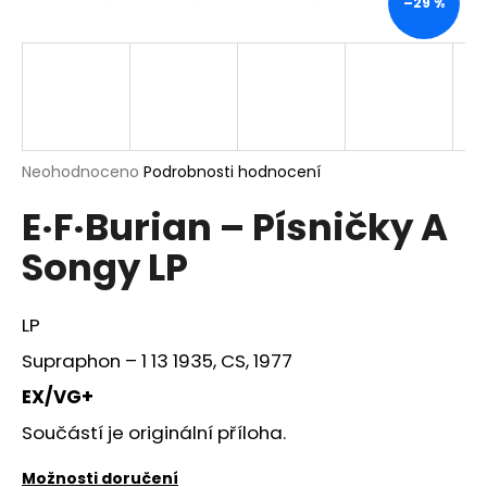
–29 %
a
j
í
t
?
Průměrné
Neohodnoceno
Podrobnosti hodnocení
hodnocení
E·F·Burian – Písničky A
produktu
je
HLEDAT
Songy LP
0,0
z
5
hvězdiček.
LP
D
Supraphon – 1 13 1935, CS, 1977
o
p
EX/VG+
o
Součástí je originální příloha.
r
u
Možnosti doručení