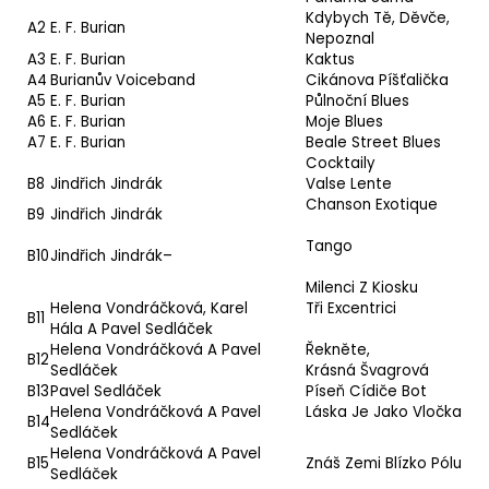
Kdybych Tě, Děvče,
A2
E. F. Burian
Nepoznal
A3
E. F. Burian
Kaktus
A4
Burianův Voiceband
Cikánova Píšťalička
A5
E. F. Burian
Půlnoční Blues
A6
E. F. Burian
Moje Blues
A7
E. F. Burian
Beale Street Blues
Cocktaily
B8
Jindřich Jindrák
Valse Lente
Chanson Exotique
B9
Jindřich Jindrák
Tango
B10
Jindřich Jindrák
–
Milenci Z Kiosku
Helena Vondráčková
,
Karel
Tři Excentrici
B11
Hála
A
Pavel Sedláček
Helena Vondráčková
A
Pavel
Řekněte,
B12
Sedláček
Krásná Švagrová
B13
Pavel Sedláček
Píseň Cídiče Bot
Helena Vondráčková
A
Pavel
Láska Je Jako Vločka
B14
Sedláček
Helena Vondráčková
A
Pavel
B15
Znáš Zemi Blízko Pólu
Sedláček