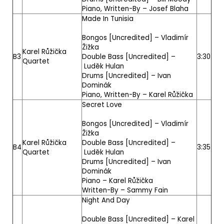
Piano, Written-By –
Josef Blaha
Made In Tunisia
Bongos [Uncredited] –
Vladimír
Žižka
Karel Růžička
B3
Double Bass [Uncredited] –
3:30
Quartet
Luděk Hulan
Drums [Uncredited] –
Ivan
Dominák
Piano, Written-By –
Karel Růžička
Secret Love
Bongos [Uncredited] –
Vladimír
Žižka
Karel Růžička
Double Bass [Uncredited] –
B4
3:35
Quartet
Luděk Hulan
Drums [Uncredited] –
Ivan
Dominák
Piano –
Karel Růžička
Written-By –
Sammy Fain
Night And Day
Double Bass [Uncredited] –
Karel