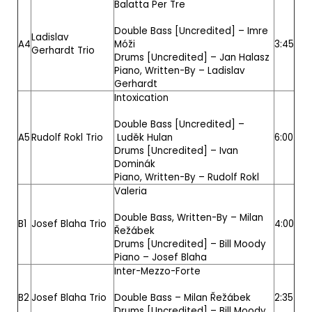
Balatta Per Tre
Double Bass [Uncredited] –
Imre
Ladislav
A4
Móži
3:45
Gerhardt Trio
Drums [Uncredited] –
Jan Halasz
Piano, Written-By –
Ladislav
Gerhardt
Intoxication
Double Bass [Uncredited] –
A5
Rudolf Rokl Trio
Luděk Hulan
6:00
Drums [Uncredited] –
Ivan
Dominák
Piano, Written-By –
Rudolf Rokl
Valeria
Double Bass, Written-By –
Milan
B1
Josef Blaha Trio
4:00
Řežábek
Drums [Uncredited] –
Bill Moody
Piano –
Josef Blaha
Inter-Mezzo-Forte
B2
Josef Blaha Trio
Double Bass –
Milan Řežábek
2:35
Drums [Uncredited] –
Bill Moody