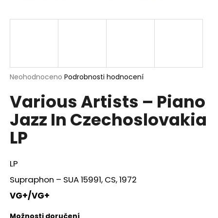
a
j
í
t
?
Průměrné
Neohodnoceno
Podrobnosti hodnocení
hodnocení
Various Artists – Piano
produktu
je
HLEDAT
Jazz In Czechoslovakia
0,0
z
LP
5
hvězdiček.
D
LP
o
p
Supraphon – SUA 15991, CS, 1972
o
VG+/VG+
r
u
Možnosti doručení