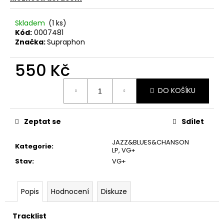
č
u
j
Skladem
(1 ks)
Kód:
0007481
e
Značka:
Supraphon
m
e
550 Kč
Měrná
TÖRR
DO KOŠÍKU
cena:
–
ARMAGEDDON
LP
Zeptat se
Sdílet
350
Kč
Původně:
JAZZ&BLUES&CHANSON
Kategorie
:
450
LP
,
VG+
Kč
Stav
:
VG+
Popis
Hodnocení
Diskuze
Tracklist