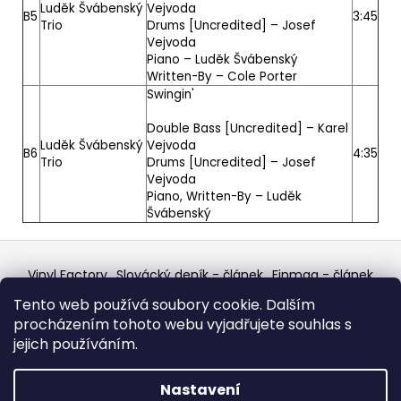
Luděk Švábenský
Vejvoda
B5
3:45
Trio
Drums [Uncredited] –
Josef
Vejvoda
Piano –
Luděk Švábenský
Written-By –
Cole Porter
Swingin'
Double Bass [Uncredited] –
Karel
Luděk Švábenský
Vejvoda
B6
4:35
Trio
Drums [Uncredited] –
Josef
Vejvoda
Piano, Written-By –
Luděk
Švábenský
Z
á
Vinyl Factory
Slovácký deník - článek
Finmag - článek
p
W Records Mixcloud
Eastalgia
YouTube Profile
Tento web používá soubory cookie. Dalším
Discogs Profile
Facebook
výběr z hroznů
a
procházením tohoto webu vyjadřujete souhlas s
Top prodejce mincí
Aukro
t
jejich používáním.
í
Vytvořil Shoptet
Nastavení