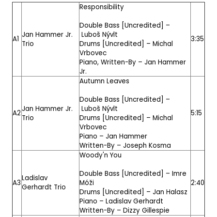
Responsibility
Double Bass [Uncredited] –
Jan Hammer Jr.
Luboš Nývlt
A1
3:35
Trio
Drums [Uncredited] –
Michal
Vrbovec
Piano, Written-By –
Jan Hammer
Jr.
Autumn Leaves
Double Bass [Uncredited] –
Jan Hammer Jr.
Luboš Nývlt
A2
5:15
Trio
Drums [Uncredited] –
Michal
Vrbovec
Piano –
Jan Hammer
Written-By –
Joseph Kosma
Woody'n You
Double Bass [Uncredited] –
Imre
Ladislav
A3
Móži
2:40
Gerhardt Trio
Drums [Uncredited] –
Jan Halasz
Piano –
Ladislav Gerhardt
Written-By –
Dizzy Gillespie