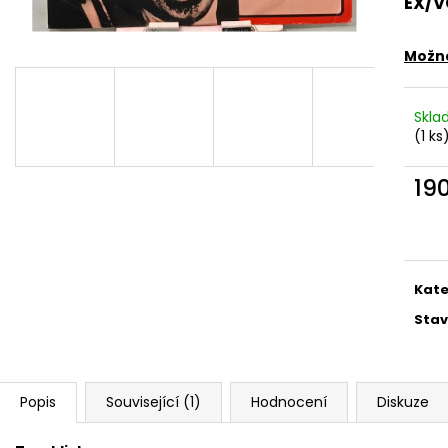
EX/V
MARTIN KRATOCHVÍL & JAZZ Q ‎–
PINK FLOYD – TH
HODOKVAS (FEASTING) LP
OF DAWN CD
390 Kč
290 Kč
Možno
Skl
(1 ks
19
Měr
cena
Kate
Stav
Popis
Související (1)
Hodnocení
Diskuze