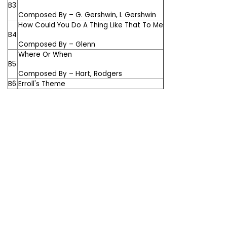
B3
Composed By –
G. Gershwin
,
I. Gershwin
How Could You Do A Thing Like That To Me
B4
Composed By –
Glenn
Where Or When
B5
Composed By –
Hart
,
Rodgers
B6
Erroll's Theme