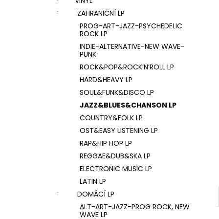
VINYL
U2 – THE JOSHUA TREE LP
l
ZAHRANIČNÍ LP
1 290 Kč
PROG-ART-JAZZ-PSYCHEDELIC
ROCK LP
INDIE-ALTERNATIVE-NEW WAVE-
PUNK
ROCK&POP&ROCK’N’ROLL LP
HARD&HEAVY LP
SOUL&FUNK&DISCO LP
JAZZ&BLUES&CHANSON LP
COUNTRY&FOLK LP
OST&EASY LISTENING LP
RAP&HIP HOP LP
REGGAE&DUB&SKA LP
ELECTRONIC MUSIC LP
LATIN LP
DOMÁCÍ LP
ALT-ART-JAZZ-PROG ROCK, NEW
WAVE LP