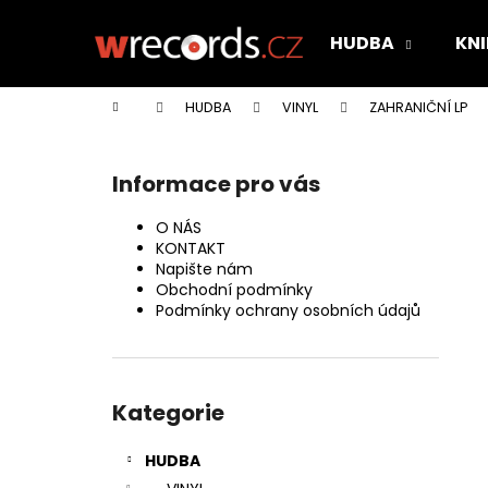
K
Přejít
na
o
HUDBA
KNI
obsah
Zpět
Zpět
š
do
do
í
Domů
HUDBA
VINYL
ZAHRANIČNÍ LP
k
obchodu
obchodu
P
o
Informace pro vás
s
t
O NÁS
r
KONTAKT
Napište nám
a
Obchodní podmínky
n
Podmínky ochrany osobních údajů
n
í
Přeskočit
p
kategorie
Kategorie
a
n
HUDBA
e