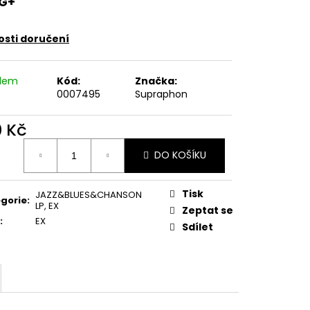
G+
E PIPER AT THE GATES
sti doručení
adem
Kód:
Značka:
)
0007495
Supraphon
0 Kč
ná
DO KOŠÍKU
:
Tisk
JAZZ&BLUES&CHANSON
gorie
:
LP
,
EX
Zeptat se
:
EX
Sdílet