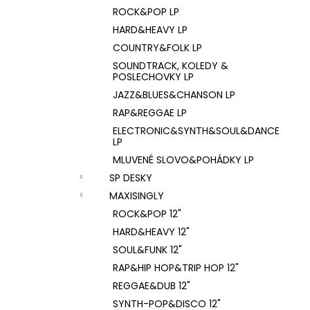
ROCK&POP LP
HARD&HEAVY LP
COUNTRY&FOLK LP
SOUNDTRACK, KOLEDY &
POSLECHOVKY LP
JAZZ&BLUES&CHANSON LP
RAP&REGGAE LP
ELECTRONIC&SYNTH&SOUL&DANCE
LP
MLUVENÉ SLOVO&POHÁDKY LP
SP DESKY
MAXISINGLY
ROCK&POP 12"
HARD&HEAVY 12"
SOUL&FUNK 12"
RAP&HIP HOP&TRIP HOP 12"
REGGAE&DUB 12"
SYNTH-POP&DISCO 12"