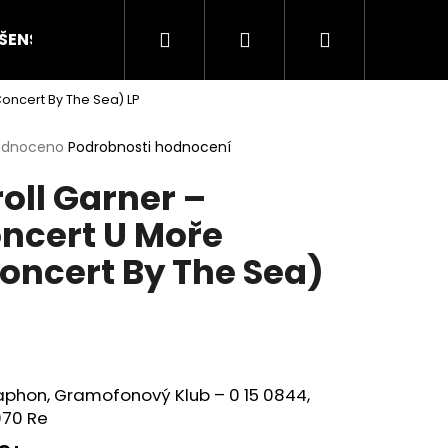
Hledat
Přihlášení
Nákupní
ŠENSTVÍ
HODNOCENÍ STAVU
O NÁS
ČLÁN
Concert By The Sea) LP
košík
rné
odnoceno
Podrobnosti hodnocení
cení
roll Garner –
ktu
ncert U Moře
oncert By The Sea)
ček.
Následující
phon, Gramofonový Klub ‎– 0 15 0844,
970 Re