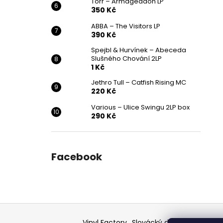
Törr – Armageddon LP
350 Kč
ABBA – The Visitors LP
390 Kč
Spejbl & Hurvínek – Abeceda
Slušného Chování 2LP
1 Kč
Jethro Tull – Catfish Rising MC
220 Kč
Various ‎– Ulice Swingu 2LP box
290 Kč
Facebook
Z
á
Vinyl Factory
Slovácký deník - článek
F