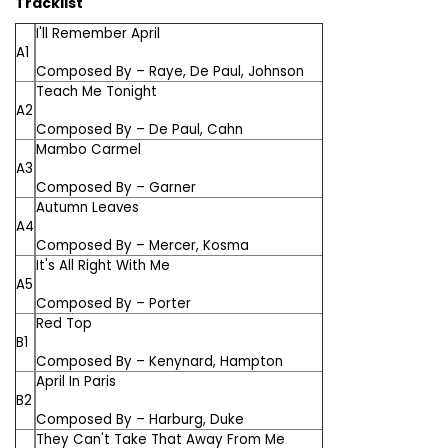
Tracklist
I'll Remember April
A1
Composed By –
Raye
,
De Paul
,
Johnson
Teach Me Tonight
A2
Composed By –
De Paul
,
Cahn
Mambo Carmel
A3
Composed By –
Garner
Autumn Leaves
A4
Composed By –
Mercer
,
Kosma
It's All Right With Me
A5
Composed By –
Porter
Red Top
B1
Composed By –
Kenynard
,
Hampton
April In Paris
B2
Composed By –
Harburg
,
Duke
They Can't Take That Away From Me