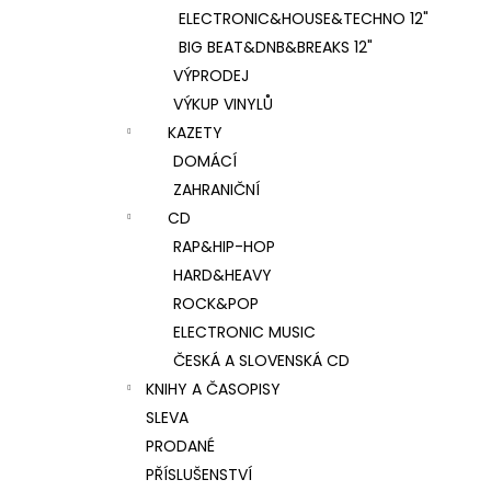
ELECTRONIC&HOUSE&TECHNO 12"
BIG BEAT&DNB&BREAKS 12"
VÝPRODEJ
VÝKUP VINYLŮ
KAZETY
DOMÁCÍ
ZAHRANIČNÍ
CD
RAP&HIP-HOP
HARD&HEAVY
ROCK&POP
ELECTRONIC MUSIC
ČESKÁ A SLOVENSKÁ CD
KNIHY A ČASOPISY
SLEVA
PRODANÉ
PŘÍSLUŠENSTVÍ