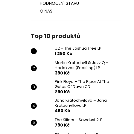
HODNOCENÍ STAVU
O NÁS
Top 10 produktů
U2 – The Joshua Tree LP
1 290 Kč
Martin Kratochvíl & Jazz Q ‎–
Hodokvas (Feasting) LP
390 Kč
Pink Floyd – The Piper At The
Gates Of Dawn CD
290 Kč
Jana Kratochvílová – Jana
Kratochvílová LP
450 Kč
The Killers – Sawdust 2LP
790 Kč