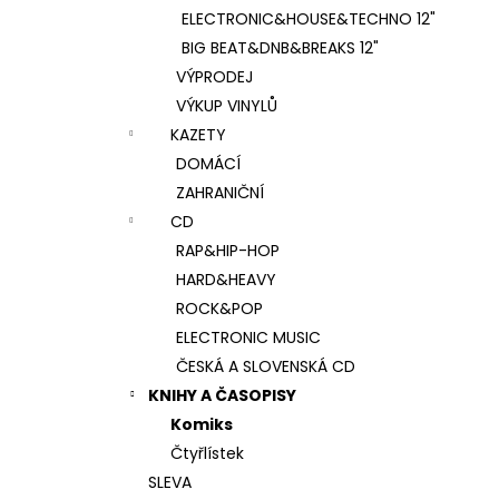
ELECTRONIC&HOUSE&TECHNO 12"
BIG BEAT&DNB&BREAKS 12"
VÝPRODEJ
VÝKUP VINYLŮ
KAZETY
DOMÁCÍ
ZAHRANIČNÍ
CD
RAP&HIP-HOP
HARD&HEAVY
ROCK&POP
ELECTRONIC MUSIC
ČESKÁ A SLOVENSKÁ CD
KNIHY A ČASOPISY
Komiks
Čtyřlístek
SLEVA