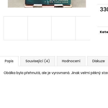
MARTIN KRATOCHVÍL & JAZZ Q ‎–
PINK FLOYD – TH
HODOKVAS (FEASTING) LP
OF DAWN CD
33
390 Kč
290 Kč
Měr
cena
Kate
Popis
Související (4)
Hodnocení
Diskuze
Obálka byla přehnutá, ale je vyrovnaná. Jinak velmi pěkný sta