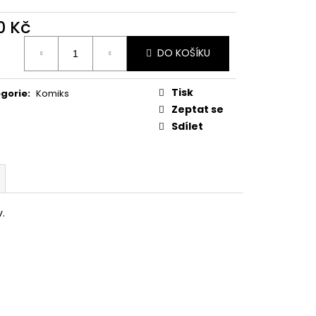
E PIPER AT THE GATES
0 Kč
ná
DO KOŠÍKU
:
Tisk
gorie
:
Komiks
Zeptat se
Sdílet
v.