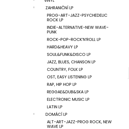
VINYL
U2 – THE JOSHUA TREE LP
l
ZAHRANIČNÍ LP
1 290 Kč
PROG-ART-JAZZ-PSYCHEDELIC
ROCK LP
INDIE-ALTERNATIVE-NEW WAVE-
PUNK
ROCK-POP-ROCK’N’ROLL LP
HARD&HEAVY LP
SOUL&FUNK&DISCO LP
JAZZ, BLUES, CHANSON LP
COUNTRY, FOLK LP
OST, EASY LISTENING LP
RAP, HIP HOP LP
REGGAE&DUB&SKA LP
ELECTRONIC MUSIC LP
LATIN LP
DOMÁCÍ LP
ALT-ART-JAZZ-PROG ROCK, NEW
WAVE LP