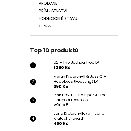
PRODANÉ
PŘÍSLUŠENSTVÍ
HODNOCENÍ STAVU
O NÁS
Top 10 produktů
U2 – The Joshua Tree LP
1 290 Kč
Martin Kratochvíl & Jazz Q ‎–
Hodokvas (Feasting) LP
390 Kč
Pink Floyd – The Piper At The
Gates Of Dawn CD
290 Kč
Jana Kratochvílová – Jana
Kratochvílová LP
450 Kč