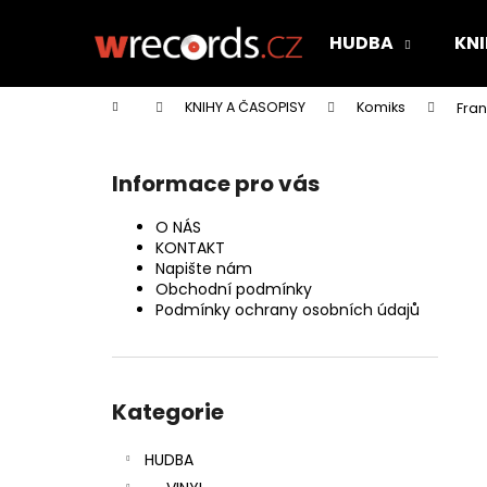
K
Přejít
na
o
HUDBA
KNI
obsah
Zpět
Zpět
š
do
do
í
Domů
KNIHY A ČASOPISY
Komiks
Fran
k
obchodu
obchodu
P
o
Informace pro vás
s
t
O NÁS
r
KONTAKT
Napište nám
a
Obchodní podmínky
n
Podmínky ochrany osobních údajů
n
í
Přeskočit
p
kategorie
Kategorie
a
n
HUDBA
e