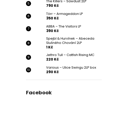
The Killers – Sawdust 2LP
790 Kč
Törr – Armageddon LP
350 Kč
ABBA – The Visitors LP
390 Kč
Spejbl & Hurvínek – Abeceda
Slušného Chování 2LP
1 Kč
Jethro Tull – Catfish Rising MC
220 Kč
Various ‎– Ulice Swingu 2LP box
290 Kč
Facebook