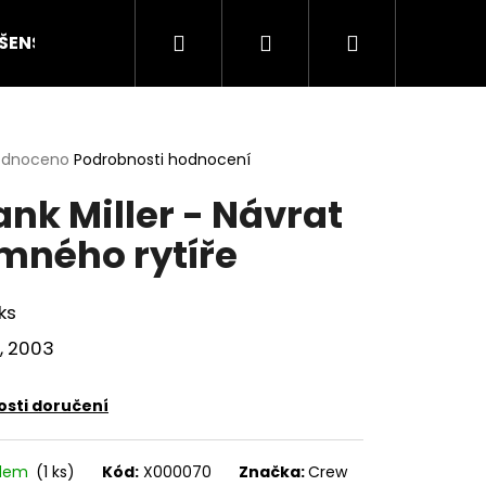
Hledat
Přihlášení
Nákupní
ŠENSTVÍ
HODNOCENÍ STAVU
O NÁS
ČLÁN
košík
rné
odnoceno
Podrobnosti hodnocení
cení
ank Miller - Návrat
ktu
mného rytíře
ček.
ks
, 2003
sti doručení
Následující
adem
(1 ks)
Kód:
X000070
Značka:
Crew