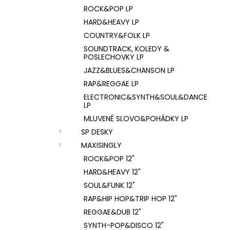
ROCK&POP LP
HARD&HEAVY LP
COUNTRY&FOLK LP
SOUNDTRACK, KOLEDY &
POSLECHOVKY LP
JAZZ&BLUES&CHANSON LP
RAP&REGGAE LP
ELECTRONIC&SYNTH&SOUL&DANCE
LP
MLUVENÉ SLOVO&POHÁDKY LP
SP DESKY
MAXISINGLY
ROCK&POP 12"
HARD&HEAVY 12"
SOUL&FUNK 12"
RAP&HIP HOP&TRIP HOP 12"
REGGAE&DUB 12"
SYNTH-POP&DISCO 12"