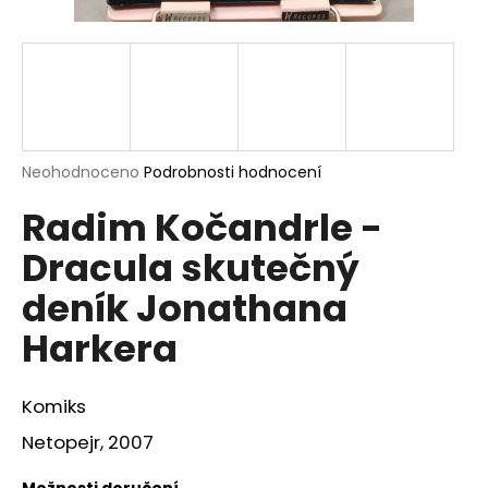
a
j
í
t
?
Průměrné
Neohodnoceno
Podrobnosti hodnocení
hodnocení
Radim Kočandrle -
produktu
je
HLEDAT
Dracula skutečný
0,0
z
deník Jonathana
5
hvězdiček.
Harkera
D
o
p
Komiks
o
r
Netopejr, 2007
u
Možnosti doručení