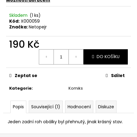
č
u
j
Skladem
(1 ks)
e
Kód:
X000059
m
Značka:
Netopejr
e
190 Kč
Měrná
PINK
DO KOŠÍKU
FLOYD
cena:
–
THE
PIPER
Zeptat se
Sdílet
AT
THE
Kategorie
:
Komiks
GATES
OF
DAWN
CD
Popis
Související (1)
Hodnocení
Diskuze
290
Kč
Jeden zadní roh obálky byl přehnutý, jinak krásný stav.