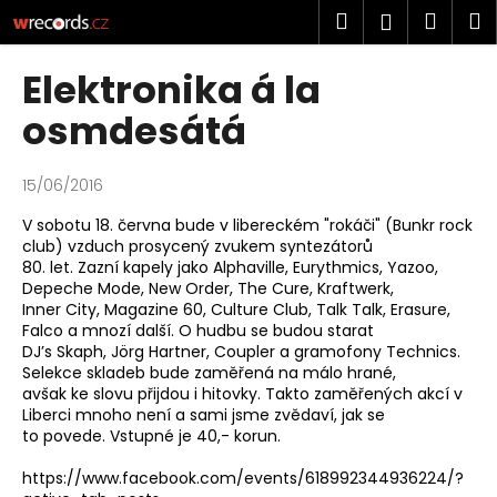
K
Přejít
Hledat
Náku
M
Přihlášen
na
o
obsah
Zpět
Zpět
košík
š
Elektronika á la
í
C
osmdesátá
k
o
p
15/06/2016
o
V sobotu 18. června bude v libereckém "rokáči" (Bunkr rock
t
club) vzduch prosycený zvukem syntezátorů
ř
80. let. Zazní kapely jako Alphaville, Eurythmics, Yazoo,
e
Depeche Mode, New Order, The Cure, Kraftwerk,
Inner City, Magazine 60, Culture Club, Talk Talk, Erasure,
b
Falco a mnozí další. O hudbu se budou starat
u
DJ’s Skaph, Jörg Hartner, Coupler a gramofony Technics.
Selekce skladeb bude zaměřená na málo hrané,
j
avšak ke slovu přijdou i hitovky. Takto zaměřených akcí v
e
Liberci mnoho není a sami jsme zvědaví, jak se
t
to povede. Vstupné je 40,- korun.
e
https://www.facebook.com/events/618992344936224/?
n