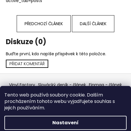
active_tab=posts
a
j
í
PŘEDCHOZÍ ČLÁNEK
DALŠÍ ČLÁNEK
t
?
Diskuze (0)
Buďte první, kdo napíše příspěvek k této položce.
PŘIDAT KOMENTÁŘ
HLEDAT
Z
á
Vinyl Factory
Slovácký deník - článek
Finmag - článek
p
W Records Mixcloud
Eastalgia
YouTube Profile
D
Tento web používá soubory cookie. Dalším
Discogs Profile
Facebook
výběr z hroznů
a
o
procházením tohoto webu vyjadřujete souhlas s
Top prodejce mincí
Aukro
p
t
jejich používáním.
o
í
r
Vytvořil Shoptet
Nastavení
u
Copyright 2026
W Records - osvědčený prodejce