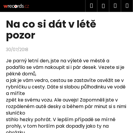
K
Přejít
Hledat
Náku
M
Přihlášen
na
o
obsah
Zpět
Zpět
košík
š
Na co si dát v létě
í
C
pozor
k
o
p
30/07/2018
o
Je parný letní den, jste na výletě ve městě a
t
podařilo se vám nakoupit si i pár desek. Vezete si je
ř
pěkně
domů,
e
a jak je vám vedro, cestou se zastavíte osvěžit se v
b
rybníčku u cesty. Dáte si slabou půlhodinku
ve vodě
u
a míříte
zpět ke svému vozu. Ale ouvejs! Zapomněli jste v
j
rozpáleném autě desky a během pár
minut si s nimi
e
sluníčko
t
stihlo hezky pohrát. V lepším případě se mírně
e
prohly, v tom horším pak dopadly
jako ty na
n
obrázku.