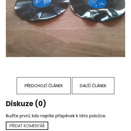
č
u
j
e
m
e
TÖRR
–
ARMAGEDDON
LP
350
Kč
Původně:
PŘEDCHOZÍ ČLÁNEK
DALŠÍ ČLÁNEK
450
Kč
Diskuze (0)
Buďte první, kdo napíše příspěvek k této položce.
PŘIDAT KOMENTÁŘ