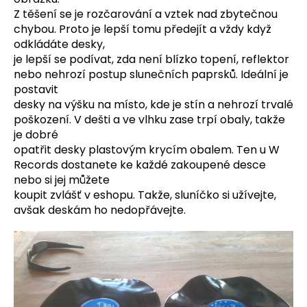
Z těšení se je rozčarování a vztek nad zbytečnou
a
chybou. Proto je lepší tomu předejít a vždy když
j
odkládáte desky,
í
je
lepší se podívat, zda není blízko topení, reflektor
t
nebo nehrozí postup slunečních paprsků. Ideální je
?
postavit
desky na výšku na místo, kde je stín a nehrozí trvalé
poškození. V dešti a ve vlhku zase trpí obaly, takže
je
dobré
opatřit desky plastovým krycím obalem. Ten u W
HLEDAT
Records dostanete ke každé zakoupené desce
nebo
si jej můžete
koupit zvlášť v eshopu. Takže, sluníčko si užívejte,
avšak deskám ho
nedopřávejte.
D
o
p
o
r
u