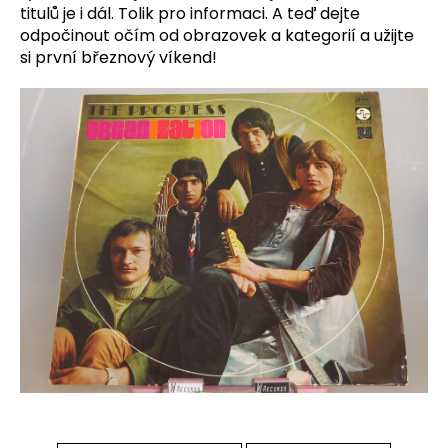
titulů je i dál.
T
olik pro informaci.
A teď dejte
a
odpočinout očím od obrazovek a kategorií a u
žijte
j
si první březnový víkend!
í
t
?
HLEDAT
D
o
p
o
r
u