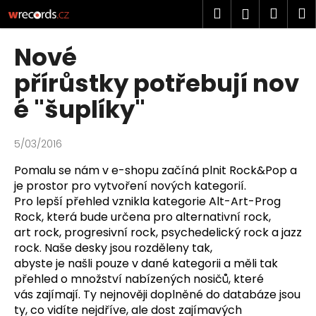
K
Přejít
Hledat
Náku
M
Přihlášen
na
o
obsah
Zpět
Zpět
košík
š
Nové
í
C
přírůstky potřebují nov
k
o
é "šuplíky"
p
o
5/03/2016
t
ř
Pomalu se nám v e-shopu začíná plnit Rock&Pop a
e
je prostor pro vytvoření
nových kategorií.
Pro lepší přehled vznikla kategorie Alt-Art-Prog
b
Rock, která bude určena pro alternativní rock,
u
art rock, progresivní rock, psychedelický rock a jazz
j
rock. Naše desky jsou rozděleny tak,
e
abyste
je našli pouze v dané kategorii a měli tak
t
přehled o množství nabízených nosičů, které
e
vás zajímají.
Ty nejnověji doplněné do databáze jsou
ty, co vidíte nejdříve, ale dost zajímavých
n