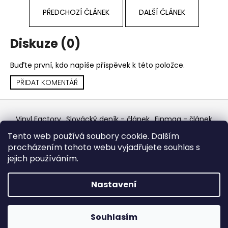
č
u
PŘEDCHOZÍ ČLÁNEK
DALŠÍ ČLÁNEK
j
e
Diskuze (0)
m
e
Buďte první, kdo napíše příspěvek k této položce.
PŘIDAT KOMENTÁŘ
PINK
FLOYD
Z
–
THE
á
Vinyl Factory
Slovácký deník - článek
Finmag - článek
PIPER
p
W Records Mixcloud
Eastalgia
YouTube Profile
AT
Tento web používá soubory cookie. Dalším
Discogs Profile
Facebook
výběr z hroznů
THE
a
procházením tohoto webu vyjadřujete souhlas s
GATES
Top prodejce mincí
Aukro
t
OF
jejich používáním.
DAWN
í
CD
Vytvořil Shoptet
Nastavení
290
Kč
Copyright 2026
W Records - osvědčený prodejce
bazarových LP, MC, CD, komiksů atd.
. Všechna práva
Souhlasím
vyhrazena.